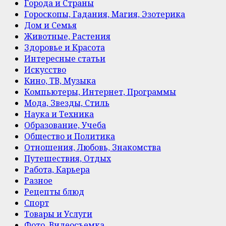
Города и Страны
Гороскопы, Гадания, Магия, Эзотерика
Дом и Семья
Животные, Растения
Здоровье и Красота
Интересные статьи
Искусство
Кино, ТВ, Музыка
Компьютеры, Интернет, Программы
Мода, Звезды, Стиль
Наука и Техника
Образование, Учеба
Общество и Политика
Отношения, Любовь, Знакомства
Путешествия, Отдых
Работа, Карьера
Разное
Рецепты блюд
Спорт
Товары и Услуги
Фото, Видеосъемка