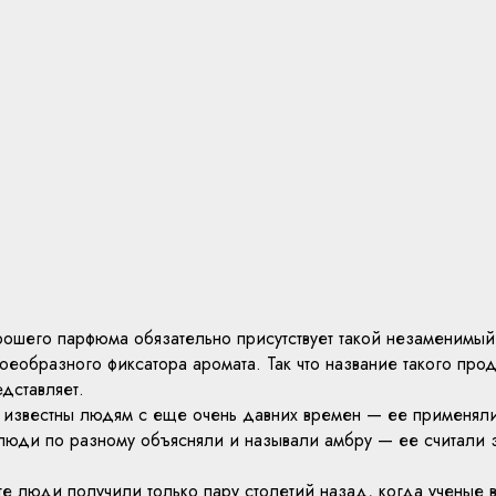
рошего парфюма обязательно присутствует такой незаменимый
воеобразного фиксатора аромата. Так что название такого прод
едставляет.
 известны людям с еще очень давних времен — ее применял
 люди по разному объясняли и называли амбру — ее считали
е люди получили только пару столетий назад, когда ученые 