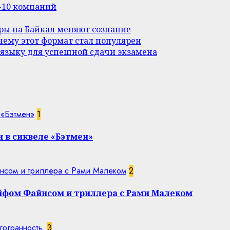
п-10 компаний
уры на Байкал меняют сознание
ему этот формат стал популярен
 языку для успешной сдачи экзамена
 «Бэтмен»
1
 в сиквеле «Бэтмен»
нсом и триллера с Рами Малеком
2
эйфом Файнсом и триллера с Рами Малеком
гогранность
3