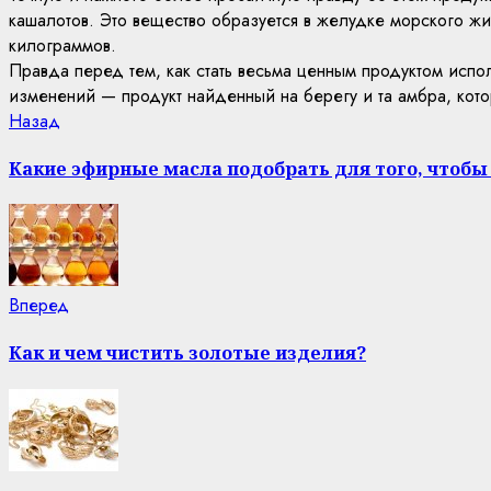
кашалотов. Это вещество образуется в желудке морского жи
килограммов.
Правда перед тем, как стать весьма ценным продуктом исп
изменений — продукт найденный на берегу и та амбра, кото
Continue
Previous
Назад
post:
Reading
Какие эфирные масла подобрать для того, чтобы
Next
Вперед
post:
Как и чем чистить золотые изделия?