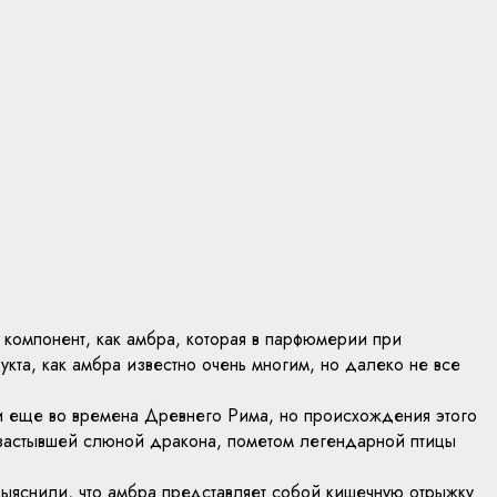
 компонент, как амбра, которая в парфюмерии при
укта, как амбра известно очень многим, но далеко не все
и еще во времена Древнего Рима, но происхождения этого
 застывшей слюной дракона, пометом легендарной птицы
выяснили, что амбра представляет собой кишечную отрыжку