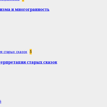
изма и многогранность
я старых сказок
5
терпретация старых сказок
й