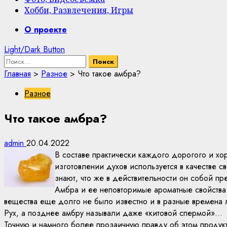
Хобби, Развлечения, Игры
Primary
О проекте
Menu
Light/Dark Button
Найти:
Главная
>
Разное
>
Что такое амбра?
Разное
Что такое амбра?
admin
20.04.2022
В составе практически каждого дорогого и хо
изготовлении духов используется в качестве с
знают, что же в действительности он собой пр
Амбра и ее неповторимые ароматные свойства
вещества еще долго не было известно и в разные времена
Рух, а позднее амбру называли даже «китовой спермой»…
Точную и намного более прозаичную правду об этом продукт