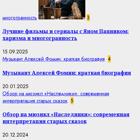
многогранность
3
Лучшие фильмы и сериалы с Яном Цапником:
харизма и многогранность
15.09.2025
Музыкант Алексей Фомин: краткая биография
4
Музыкант Алексей Фомин: краткая биография
20.01.2025
Обзор на мюзикл «Наследники»: современная
интерпретация старых сказок
5
Обзор на мюзикл «Наследники»: современная
интерпретация старых сказок
20.12.2024