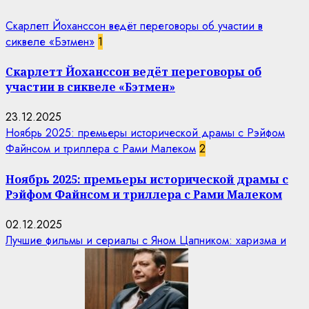
Скарлетт Йоханссон ведёт переговоры об участии в
сиквеле «Бэтмен»
1
Скарлетт Йоханссон ведёт переговоры об
участии в сиквеле «Бэтмен»
23.12.2025
Ноябрь 2025: премьеры исторической драмы с Рэйфом
Файнсом и триллера с Рами Малеком
2
Ноябрь 2025: премьеры исторической драмы с
Рэйфом Файнсом и триллера с Рами Малеком
02.12.2025
Лучшие фильмы и сериалы с Яном Цапником: харизма и