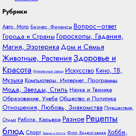
Рубрики
Вопрос–ответ
Авто, Мото
Бизнес, Финансы
Гороскопы, Гадания,
Города и Страны
Дом и Семья
Магия, Эзотерика
Здоровье и
Животные, Растения
Красота
Искусство
Кино, ТВ,
Интересные статьи
Музыка
Компьютеры, Интернет, Программы
Мода, Звезды, Стиль
Наука и Техника
Образование, Учеба
Общество и Политика
Отношения, Любовь, Знакомства
Путешествия,
Рецепты
Разное
Работа, Карьера
Отдых
блюд
Хобби,
Спорт
Фото, Видеосъемка
Товары и Услуги