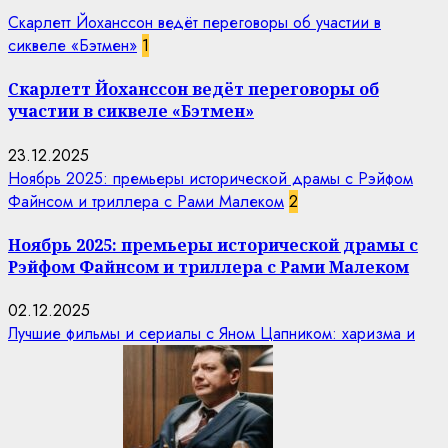
Скарлетт Йоханссон ведёт переговоры об участии в
сиквеле «Бэтмен»
1
Скарлетт Йоханссон ведёт переговоры об
участии в сиквеле «Бэтмен»
23.12.2025
Ноябрь 2025: премьеры исторической драмы с Рэйфом
Файнсом и триллера с Рами Малеком
2
Ноябрь 2025: премьеры исторической драмы с
Рэйфом Файнсом и триллера с Рами Малеком
02.12.2025
Лучшие фильмы и сериалы с Яном Цапником: харизма и