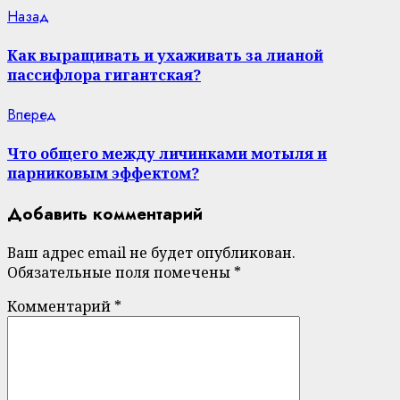
Continue
Previous
Назад
post:
Reading
Как выращивать и ухаживать за лианой
пассифлора гигантская?
Next
Вперед
post:
Что общего между личинками мотыля и
парниковым эффектом?
Добавить комментарий
Ваш адрес email не будет опубликован.
Обязательные поля помечены
*
Комментарий
*