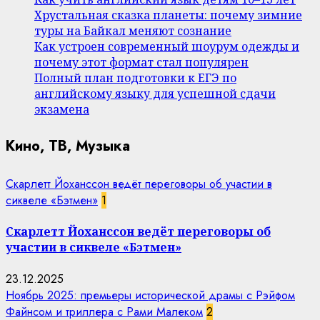
Хрустальная сказка планеты: почему зимние
туры на Байкал меняют сознание
Как устроен современный шоурум одежды и
почему этот формат стал популярен
Полный план подготовки к ЕГЭ по
английскому языку для успешной сдачи
экзамена
Кино, ТВ, Музыка
Скарлетт Йоханссон ведёт переговоры об участии в
сиквеле «Бэтмен»
1
Скарлетт Йоханссон ведёт переговоры об
участии в сиквеле «Бэтмен»
23.12.2025
Ноябрь 2025: премьеры исторической драмы с Рэйфом
Файнсом и триллера с Рами Малеком
2