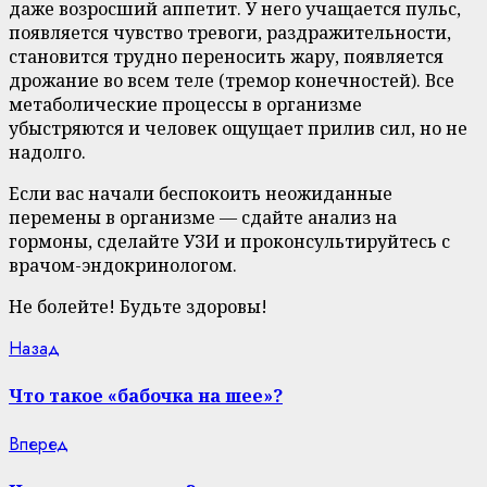
даже возросший аппетит. У него учащается пульс,
появляется чувство тревоги, раздражительности,
становится трудно переносить жару, появляется
дрожание во всем теле (тремор конечностей). Все
метаболические процессы в организме
убыстряются и человек ощущает прилив сил, но не
надолго.
Если вас начали беспокоить неожиданные
перемены в организме — сдайте анализ на
гормоны, сделайте УЗИ и проконсультируйтесь с
врачом-эндокринологом.
Не болейте! Будьте здоровы!
Continue
Previous
Назад
post:
Reading
Что такое «бабочка на шее»?
Next
Вперед
post: