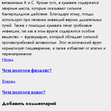
витаминами А и С. Кроме того, в кумквате содержатся
эфирные масла, которые оказывают сильное
бактерицидное действие. Благодаря этому, плоды
используют при лечении инфекций верних дыхательных
путей. Также с помощью кумквата лечат грибковые
инфекции, так как в этом фрукте содержится особое
вещество — фуракумарин, который обладает сильной
противогрибковой активностью. Этот экзотический фрукт
нормализует пищеварение, а также избавляет от апатии и
перенапряжения.
Continue
Previous
Назад
post:
Reading
Чем полезен физалис?
Next
Вперед
post:
Чем полезен кокос?
Добавить комментарий