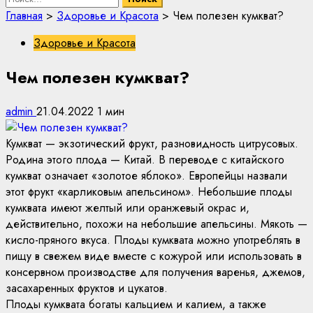
Главная
>
Здоровье и Красота
>
Чем полезен кумкват?
Здоровье и Красота
Чем полезен кумкват?
admin
21.04.2022
1 мин
Кумкват — экзотический фрукт, разновидность цитрусовых.
Родина этого плода — Китай. В переводе с китайского
кумкват означает «золотое яблоко». Европейцы назвали
этот фрукт «карликовым апельсином». Небольшие плоды
кумквата имеют желтый или оранжевый окрас и,
действительно, похожи на небольшие апельсины. Мякоть —
кисло-пряного вкуса. Плоды кумквата можно употреблять в
пищу в свежем виде вместе с кожурой или использовать в
консервном производстве для получения варенья, джемов,
засахаренных фруктов и цукатов.
Плоды кумквата богаты кальцием и калием, а также