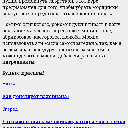
нужно промокнуть салфеткой. Этот курс
предназначен для того, чтобы убрать морщинки
вокруг глаз и предотвратить появление новых.
Помимо оливкового, рекомендуют втирать в кожу
век такие масла, как персиковое, миндальное,
абрикосовое, касторовое, жожоба. Можно
использовать эти масла самостоятельно, так, как я
описывала процедуру с оливковым маслом, а
можно делать и маски, добавляя различные
ингредиенты.
Будьте красивы!
Continue
Previous
Назад
post:
Reading
Как действует валериана?
Next
Вперед
post:
Что важно знать женщинам, которые носят очки
и хотят, чтобы их глаза выглядели