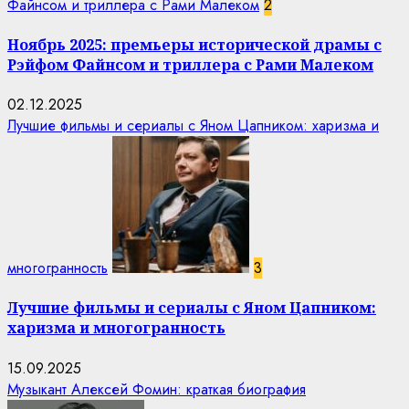
Файнсом и триллера с Рами Малеком
2
Ноябрь 2025: премьеры исторической драмы с
Рэйфом Файнсом и триллера с Рами Малеком
02.12.2025
Лучшие фильмы и сериалы с Яном Цапником: харизма и
многогранность
3
Лучшие фильмы и сериалы с Яном Цапником:
харизма и многогранность
15.09.2025
Музыкант Алексей Фомин: краткая биография