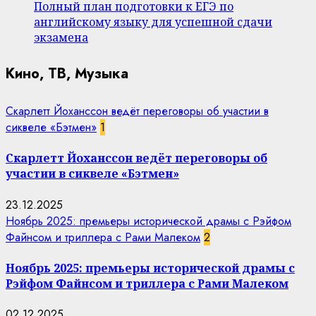
Полный план подготовки к ЕГЭ по
английскому языку для успешной сдачи
экзамена
Кино, ТВ, Музыка
Скарлетт Йоханссон ведёт переговоры об участии в
сиквеле «Бэтмен»
1
Скарлетт Йоханссон ведёт переговоры об
участии в сиквеле «Бэтмен»
23.12.2025
Ноябрь 2025: премьеры исторической драмы с Рэйфом
Файнсом и триллера с Рами Малеком
2
Ноябрь 2025: премьеры исторической драмы с
Рэйфом Файнсом и триллера с Рами Малеком
02.12.2025