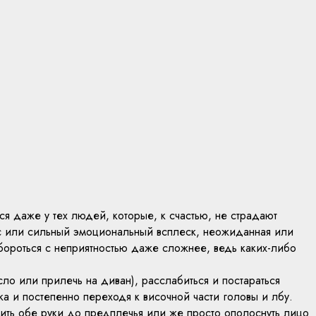
я даже у тех людей, которые, к счастью, не страдают
сс или сильный эмоциональный всплеск, неожиданная или
бороться с неприятностью даже сложнее, ведь каких-либо
ло или прилечь на диван), расслабиться и постараться
а и постепенно переходя к височной части головы и лбу.
ить обе руки до предплечья или же просто ополоснуть лицо