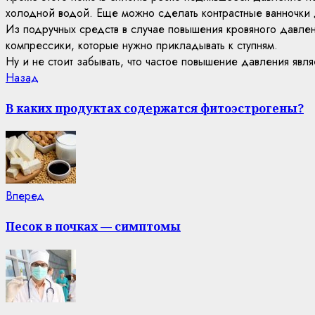
холодной водой. Еще можно сделать контрастные ванночки 
Из подручных средств в случае повышения кровяного давле
компрессики, которые нужно прикладывать к ступням.
Ну и не стоит забывать, что частое повышение давления являе
Continue
Previous
Назад
post:
Reading
В каких продуктах содержатся фитоэстрогены?
Next
Вперед
post:
Песок в почках — симптомы