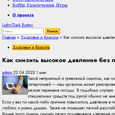
Хобби, Развлечения, Игры
Primary
О проекте
Menu
Light/Dark Button
Найти:
Главная
>
Здоровье и Красота
>
Как снизить высокое давле
Здоровье и Красота
Как снизить высокое давление без 
admin
22.04.2022
1 мин
Такой неприятный и тревожный симптом, как п
гипертонией — наш организм может реагирова
резкая перемена погоды. В подобных случаях 
специальных средств под рукой обычно не име
Если у вас по какой-либо причине повысилось давление в пе
глубоко и ровно дышать. Также не помешает легкий расслаб
Кроме этого помочь снизить резко поднявшееся давление п