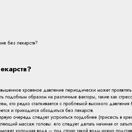
ние без лекарств?
лекарств?
овышенное кровяное давление периодически может проявлятьс
ть подобным образом на различные факторы, такие как стре
тем, кто редко сталкивается с проблемой высокого давления 
ется и приходится обходиться без лекарств.
рвую очередь следует устроиться поудобнее (присесть в крес
ляющий массаж головы: его следует делать начиная от затылк
оможет холодная вода — под струю такой воды нужно подстав