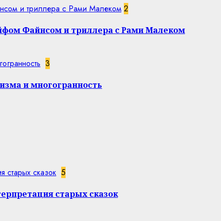
нсом и триллера с Рами Малеком
2
эйфом Файнсом и триллера с Рами Малеком
гогранность
3
изма и многогранность
я старых сказок
5
терпретация старых сказок