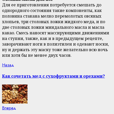
Для ее приготовления потребуется смешать до
однородного состояния такие компоненты, как
половина стакана мелко перемолотых овсяных
хлопьев, три столовых ложки жидкого меда, и по
две столовых ложки миндального масла и масла
какао. Смесь наносят массирующими движениями
на ступни, также, как и в предыдущем рецепте,
заворачивают ноги в полиэтилен и одевают носки,
ну и держать эту маску тоже желательно всю ночь
или хотя бы не менее двух часов.
Continue
Previous
Назад
post:
Reading
Как сочетать мед с сухофруктами и орехами?
Next
Вперед
post: