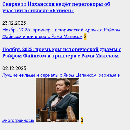
Скарлетт Йоханссон ведёт переговоры об
участии в сиквеле «Бэтмен»
23.12.2025
Ноябрь 2025: премьеры исторической драмы с Рэйфом
Файнсом и триллера с Рами Малеком
2
Ноябрь 2025: премьеры исторической драмы с
Рэйфом Файнсом и триллера с Рами Малеком
02.12.2025
Лучшие фильмы и сериалы с Яном Цапником: харизма и
многогранность
3