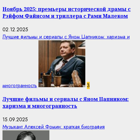
Ноябрь 2025: премьеры исторической драмы с
Рэйфом Файнсом и триллера с Рами Малеком
02.12.2025
Лучшие фильмы и сериалы с Яном Цапником: харизма и
многогранность
3
Лучшие фильмы и сериалы с Яном Цапником:
харизма и многогранность
15.09.2025
Музыкант Алексей Фомин: краткая биография