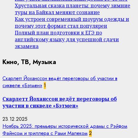
Хрустальная сказка планеты: почему зимние
туры на Байкал меняют сознание
Как устроен современный шоурум одежды и
почему этот формат стал популярен
Полный план подготовки к ЕГЭ по
английскому языку для успешной сдачи
экзамена
Кино, ТВ, Музыка
Скарлетт Йоханссон ведёт переговоры об участии в
сиквеле «Бэтмен»
1
Скарлетт Йоханссон ведёт переговоры об
участии в сиквеле «Бэтмен»
23.12.2025
Ноябрь 2025: премьеры исторической драмы с Рэйфом
Файнсом и триллера с Рами Малеком
2