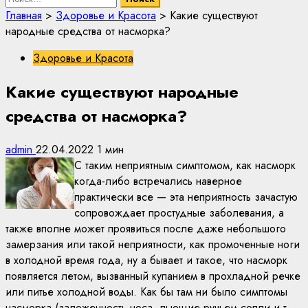
Главная
>
Здоровье и Красота
>
Какие существуют
народные средства от насморка?
Здоровье и Красота
Какие существуют народные
средства от насморка?
admin
22.04.2022
1 мин
С таким неприятным симптомом, как насморк
когда-либо встречались наверное
практически все — эта неприятность зачастую
сопровождает простудные заболевания, а
также вполне может проявиться после даже небольшого
замерзания или такой неприятности, как промоченные ноги
в холодной время года, ну а бывает и такое, что насморк
появляется летом, вызванный купанием в прохладной речке
или питье холодной воды. Как бы там ни было симптомы
насморка (заложенность носа, льющие ручьем сопли и т.