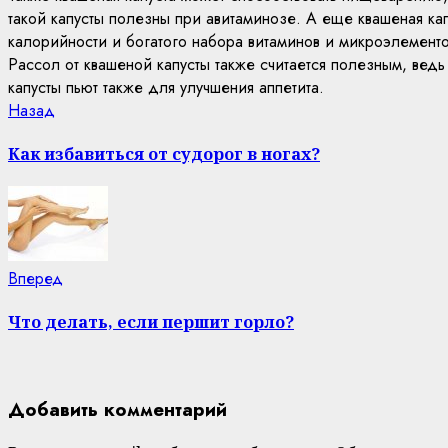
такой капусты полезны при авитаминозе. А еще квашеная ка
калорийности и богатого набора витаминов и микроэлементо
Рассол от квашеной капусты также считается полезным, вед
капусты пьют также для улучшения аппетита.
Continue
Previous
Назад
post:
Reading
Как избавиться от судорог в ногах?
Next
Вперед
post:
Что делать, если першит горло?
Добавить комментарий