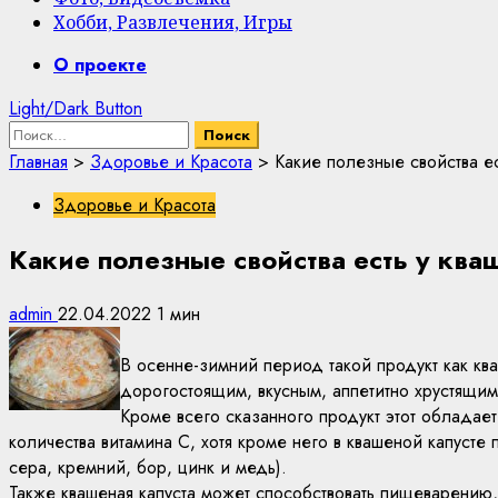
Хобби, Развлечения, Игры
Primary
О проекте
Menu
Light/Dark Button
Найти:
Главная
>
Здоровье и Красота
>
Какие полезные свойства ес
Здоровье и Красота
Какие полезные свойства есть у ква
admin
22.04.2022
1 мин
В осенне-зимний период такой продукт как ква
дорогостоящим, вкусным, аппетитно хрустящим
Кроме всего сказанного продукт этот обладае
количества витамина С, хотя кроме него в квашеной капусте 
сера, кремний, бор, цинк и медь).
Также квашеная капуста может способствовать пищеварению,