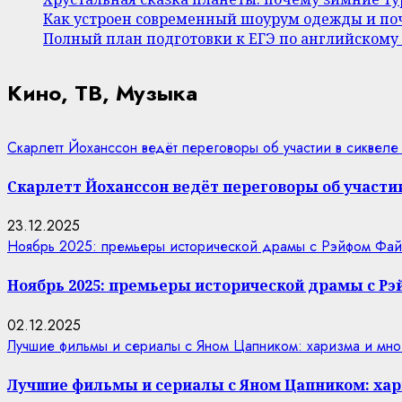
Как устроен современный шоурум одежды и поч
Полный план подготовки к ЕГЭ по английскому
Кино, ТВ, Музыка
Скарлетт Йоханссон ведёт переговоры об участии в сиквеле
Скарлетт Йоханссон ведёт переговоры об участии
23.12.2025
Ноябрь 2025: премьеры исторической драмы с Рэйфом Фай
Ноябрь 2025: премьеры исторической драмы с Р
02.12.2025
Лучшие фильмы и сериалы с Яном Цапником: харизма и мно
Лучшие фильмы и сериалы с Яном Цапником: хар