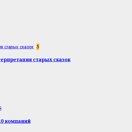
я старых сказок
5
терпретация старых сказок
й
10 компаний