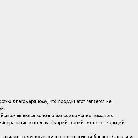
тью благодаря тому, что продукт этот является не
ой.
ойством является конечно же содержание немалого
и минеральные вещества (натрий, калий, железо, кальций,
организме, регулирует кислотно-щелочной баланс. Салаты из