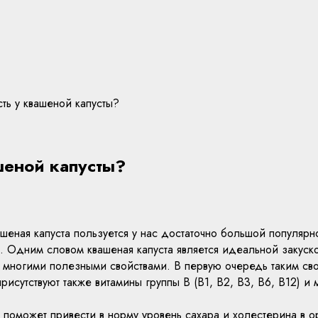
ть у квашеной капусты?
шеной капусты?
шеная капуста пользуется у нас достаточно большой популярнос
. Одним словом квашеная капуста является идеальной закуск
т многими полезными свойствами. В первую очередь таким св
присутствуют также витамины группы В (В1, В2, В3, В6, В12) 
 поможет привести в норму уровень сахара и холестерина в 