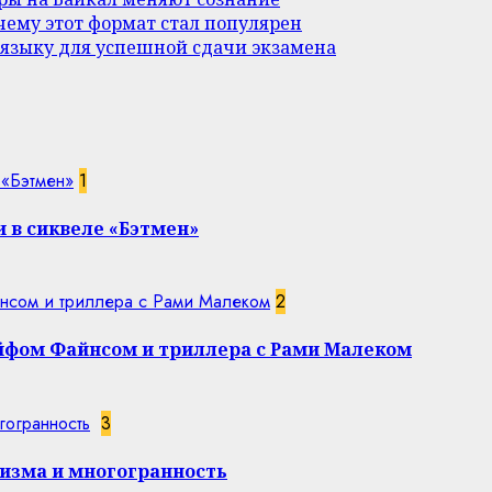
ему этот формат стал популярен
 языку для успешной сдачи экзамена
 «Бэтмен»
1
 в сиквеле «Бэтмен»
нсом и триллера с Рами Малеком
2
эйфом Файнсом и триллера с Рами Малеком
гогранность
3
изма и многогранность