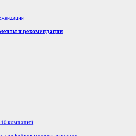
комендации
оменты и рекомендации
п-10 компаний
уры на Байкал меняют сознание