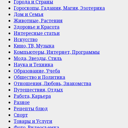
Города и Страны
Гороскопы, Гадания, Магия, Эзотерика
Дом и Семья
Животные, Растения
Здоровье и Красота
Интересные статьи
Искусство
Кино, ТВ, Музыка
Компьютеры, Интернет, Программы
Мода, Звезды, Стиль
Наука и Техника
Образование, Учеба
Общество и Политика
Отношения, Любовь, Знакомства
Путешествия, Отдых
Работа, Карьера
Разное
Рецепты блюд
Спорт
Товары и Услуги
Фото, Видеосъемка