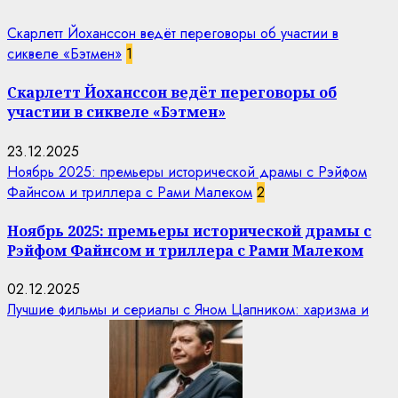
Скарлетт Йоханссон ведёт переговоры об участии в
сиквеле «Бэтмен»
1
Скарлетт Йоханссон ведёт переговоры об
участии в сиквеле «Бэтмен»
23.12.2025
Ноябрь 2025: премьеры исторической драмы с Рэйфом
Файнсом и триллера с Рами Малеком
2
Ноябрь 2025: премьеры исторической драмы с
Рэйфом Файнсом и триллера с Рами Малеком
02.12.2025
Лучшие фильмы и сериалы с Яном Цапником: харизма и