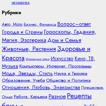
экзамена
Рубрики
Вопрос–ответ
Авто, Мото
Бизнес, Финансы
Гороскопы, Гадания,
Города и Страны
Дом и Семья
Магия, Эзотерика
Здоровье и
Животные, Растения
Красота
Искусство
Кино, ТВ,
Интересные статьи
Музыка
Компьютеры, Интернет, Программы
Мода, Звезды, Стиль
Наука и Техника
Образование, Учеба
Общество и Политика
Отношения, Любовь, Знакомства
Путешествия,
Рецепты
Разное
Работа, Карьера
Отдых
блюд