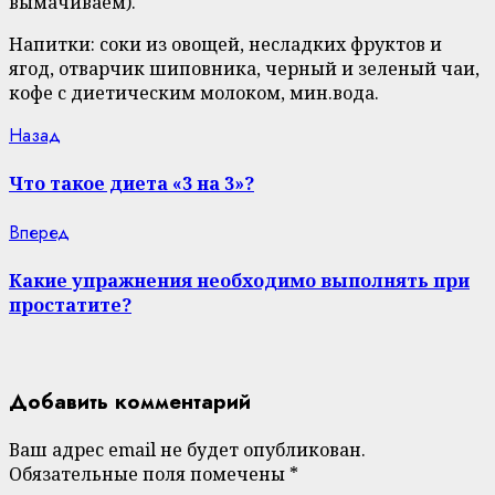
вымачиваем).
Напитки: соки из овощей, несладких фруктов и
ягод, отварчик шиповника, черный и зеленый чаи,
кофе с диетическим молоком, мин.вода.
Continue
Previous
Назад
post:
Reading
Что такое диета «3 на 3»?
Next
Вперед
post:
Какие упражнения необходимо выполнять при
простатите?
Добавить комментарий
Ваш адрес email не будет опубликован.
Обязательные поля помечены
*