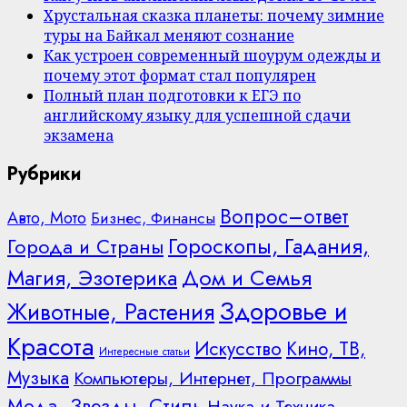
Хрустальная сказка планеты: почему зимние
туры на Байкал меняют сознание
Как устроен современный шоурум одежды и
почему этот формат стал популярен
Полный план подготовки к ЕГЭ по
английскому языку для успешной сдачи
экзамена
Рубрики
Вопрос–ответ
Авто, Мото
Бизнес, Финансы
Гороскопы, Гадания,
Города и Страны
Дом и Семья
Магия, Эзотерика
Здоровье и
Животные, Растения
Красота
Искусство
Кино, ТВ,
Интересные статьи
Музыка
Компьютеры, Интернет, Программы
Мода, Звезды, Стиль
Наука и Техника