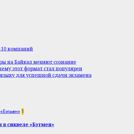
п-10 компаний
уры на Байкал меняют сознание
ему этот формат стал популярен
 языку для успешной сдачи экзамена
 «Бэтмен»
1
 в сиквеле «Бэтмен»