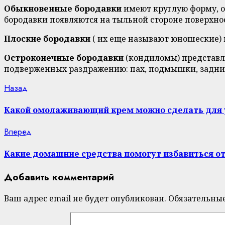
Обыкновенные бородавки
имеют круглую форму, он
бородавки появляются на тыльной стороне поверхнос
Плоские бородавки
( их еще называют юношеские) 
Остроконечные бородавки
(кондиломы) представля
подверженных раздражению: пах, подмышки, задний
Continue
Previous
Назад
post:
Reading
Какой омолаживающий крем можно сделать для 
Next
Вперед
post:
Какие домашние средства помогут избавиться от
Добавить комментарий
Ваш адрес email не будет опубликован.
Обязательны