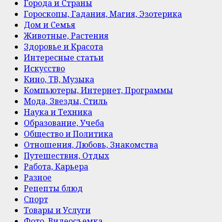
Города и Страны
Гороскопы, Гадания, Магия, Эзотерика
Дом и Семья
Животные, Растения
Здоровье и Красота
Интересные статьи
Искусство
Кино, ТВ, Музыка
Компьютеры, Интернет, Программы
Мода, Звезды, Стиль
Наука и Техника
Образование, Учеба
Общество и Политика
Отношения, Любовь, Знакомства
Путешествия, Отдых
Работа, Карьера
Разное
Рецепты блюд
Спорт
Товары и Услуги
Фото, Видеосъемка