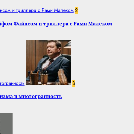
нсом и триллера с Рами Малеком
2
эйфом Файнсом и триллера с Рами Малеком
гогранность
3
изма и многогранность