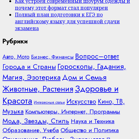
Как устроен современный шоурум одежды и
почему этот формат стал популярен
Полный план подготовки к ЕГЭ по
английскому языку для успешной сдачи
экзамена
Рубрики
Вопрос–ответ
Авто, Мото
Бизнес, Финансы
Гороскопы, Гадания,
Города и Страны
Дом и Семья
Магия, Эзотерика
Здоровье и
Животные, Растения
Красота
Искусство
Кино, ТВ,
Интересные статьи
Музыка
Компьютеры, Интернет, Программы
Мода, Звезды, Стиль
Наука и Техника
Образование, Учеба
Общество и Политика