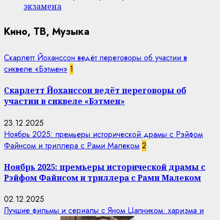
экзамена
Кино, ТВ, Музыка
Скарлетт Йоханссон ведёт переговоры об участии в
сиквеле «Бэтмен»
1
Скарлетт Йоханссон ведёт переговоры об
участии в сиквеле «Бэтмен»
23.12.2025
Ноябрь 2025: премьеры исторической драмы с Рэйфом
Файнсом и триллера с Рами Малеком
2
Ноябрь 2025: премьеры исторической драмы с
Рэйфом Файнсом и триллера с Рами Малеком
02.12.2025
Лучшие фильмы и сериалы с Яном Цапником: харизма и