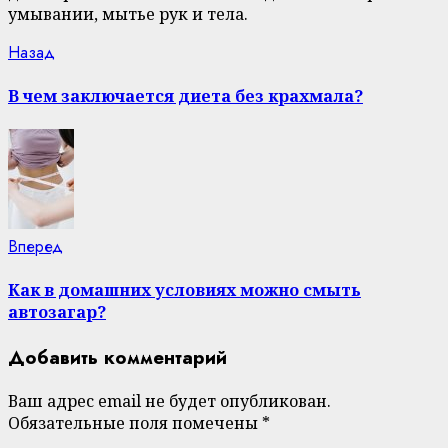
умывании, мытье рук и тела.
Continue
Previous
Назад
post:
Reading
В чем заключается диета без крахмала?
Next
Вперед
post:
Как в домашних условиях можно смыть
автозагар?
Добавить комментарий
Ваш адрес email не будет опубликован.
Обязательные поля помечены
*