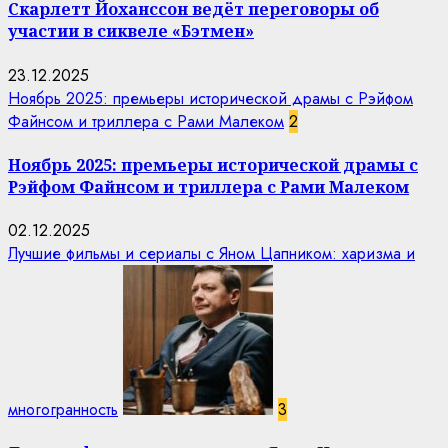
Скарлетт Йоханссон ведёт переговоры об
участии в сиквеле «Бэтмен»
23.12.2025
Ноябрь 2025: премьеры исторической драмы с Рэйфом
Файнсом и триллера с Рами Малеком
2
Ноябрь 2025: премьеры исторической драмы с
Рэйфом Файнсом и триллера с Рами Малеком
02.12.2025
Лучшие фильмы и сериалы с Яном Цапником: харизма и
многогранность
3