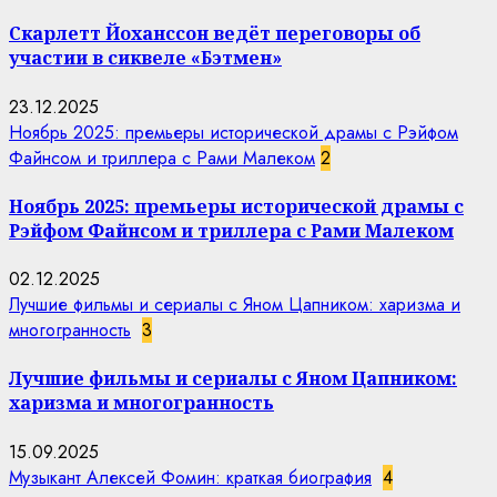
Скарлетт Йоханссон ведёт переговоры об
участии в сиквеле «Бэтмен»
23.12.2025
Ноябрь 2025: премьеры исторической драмы с Рэйфом
Файнсом и триллера с Рами Малеком
2
Ноябрь 2025: премьеры исторической драмы с
Рэйфом Файнсом и триллера с Рами Малеком
02.12.2025
Лучшие фильмы и сериалы с Яном Цапником: харизма и
многогранность
3
Лучшие фильмы и сериалы с Яном Цапником:
харизма и многогранность
15.09.2025
Музыкант Алексей Фомин: краткая биография
4