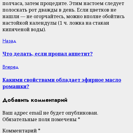
полчаса, затем процедите. Этим настоем следует
полоскать рот дважды в день. Если цветков не
нашли — не огорчайтесь, можно вполне обойтись
настойкой календулы (1 ч. ложка на стакан
кипяченой воды).
Continue
Previous
Назад
post:
Reading
Что делать, если пропал аппетит?
Next
Вперед
post:
Какими свойствами обладает эфирное масло
ромашки?
Добавить комментарий
Ваш адрес email не будет опубликован.
Обязательные поля помечены
*
Комментарий
*