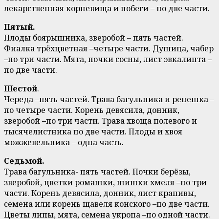
лекарственная корневища и побеги – по две части.
Пятый.
Плоды боярышника, зверобой – пять частей.
Фиалка трёхцветная –четыре части. Душица, чабер
–по три части. Мята, почки сосны, лист эвкалипта –
по две части.
Шестой
.
Череда –пять частей. Трава багульника и репешка –
по четыре части. Корень девясила, донник,
зверобой –по три части. Трава хвоща полевого и
тысячелистника по две части. Плоды и хвоя
можжевельника – одна часть.
Седьмой.
Трава багульника- пять частей. Почки берёзы,
зверобой, цветки ромашки, шишки хмеля –по три
части. Корень девясила, донник, лист крапивы,
семена или корень щавеля конского –по две части.
Цветы липы, мята, семена укропа –по одной части.