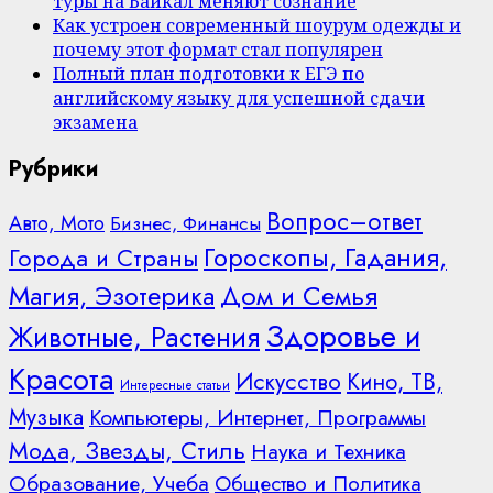
туры на Байкал меняют сознание
Как устроен современный шоурум одежды и
почему этот формат стал популярен
Полный план подготовки к ЕГЭ по
английскому языку для успешной сдачи
экзамена
Рубрики
Вопрос–ответ
Авто, Мото
Бизнес, Финансы
Гороскопы, Гадания,
Города и Страны
Дом и Семья
Магия, Эзотерика
Здоровье и
Животные, Растения
Красота
Искусство
Кино, ТВ,
Интересные статьи
Музыка
Компьютеры, Интернет, Программы
Мода, Звезды, Стиль
Наука и Техника
Образование, Учеба
Общество и Политика