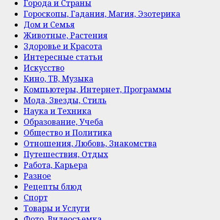
Города и Страны
Гороскопы, Гадания, Магия, Эзотерика
Дом и Семья
Животные, Растения
Здоровье и Красота
Интересные статьи
Искусство
Кино, ТВ, Музыка
Компьютеры, Интернет, Программы
Мода, Звезды, Стиль
Наука и Техника
Образование, Учеба
Общество и Политика
Отношения, Любовь, Знакомства
Путешествия, Отдых
Работа, Карьера
Разное
Рецепты блюд
Спорт
Товары и Услуги
Фото, Видеосъемка