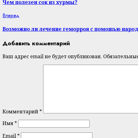
Reading
Чем полезен сок из хурмы?
Next
Вперед
post:
Возможно ли лечение геморроя с помощью наро
Добавить комментарий
Ваш адрес email не будет опубликован.
Обязательны
Комментарий
*
Имя
*
Email
*