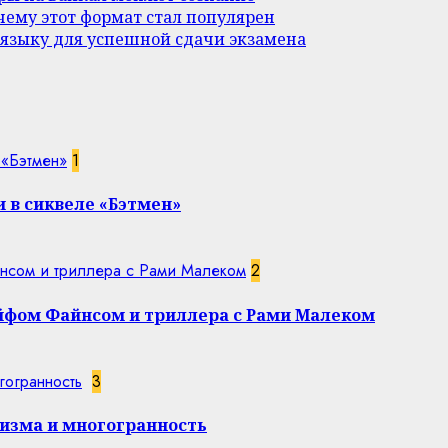
ему этот формат стал популярен
 языку для успешной сдачи экзамена
 «Бэтмен»
1
 в сиквеле «Бэтмен»
нсом и триллера с Рами Малеком
2
эйфом Файнсом и триллера с Рами Малеком
гогранность
3
изма и многогранность