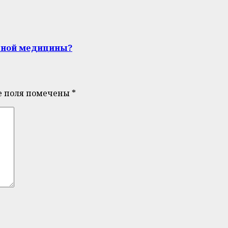
дной медицины?
е поля помечены
*