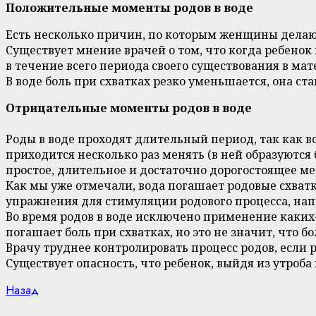
Положительные моменты родов в воде
Есть несколько причин, по которым женщины делают 
Существует мнение врачей о том, что когда ребенок 
в течение всего периода своего существования в мат
В воде боль при схватках резко уменьшается, она с
Отрицательные моменты родов в воде
Роды в воде проходят длительный период, так как в
приходится несколько раз менять (в ней образуются 
простое, длительное и достаточно дорогостоящее м
Как мы уже отмечали, вода погашает родовые схват
упражнения для стимуляции родового процесса, напр
Во время родов в воде исключено применение каких-
погашает боль при схватках, но это не значит, что б
Врачу труднее контролировать процесс родов, если р
Существует опасность, что ребенок, выйдя из утроба 
Continue
Previous
Назад
post: