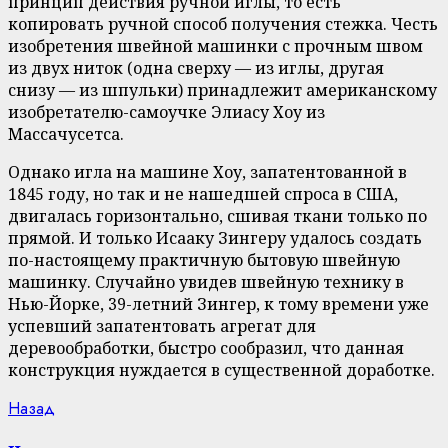
принцип действия ручной иглы, то есть
копировать ручной способ получения стежка. Честь
изобретения швейной машинки с прочным швом
из двух ниток (одна сверху — из иглы, другая
снизу — из шпульки) принадлежит американскому
изобретателю-самоучке Элиасу Хоу из
Массачусетса.
Однако игла на машине Хоу, запатентованной в
1845 году, но так и не нашедшей спроса в США,
двигалась горизонтально, сшивая ткани только по
прямой. И только Исааку Зингеру удалось создать
по-настоящему практичную бытовую швейную
машинку. Случайно увидев швейную технику в
Нью-Йорке, 39-летний Зингер, к тому времени уже
успевший запатентовать агрегат для
деревообработки, быстро сообразил, что данная
конструкция нуждается в существенной доработке.
Continue
Previous
Назад
post: