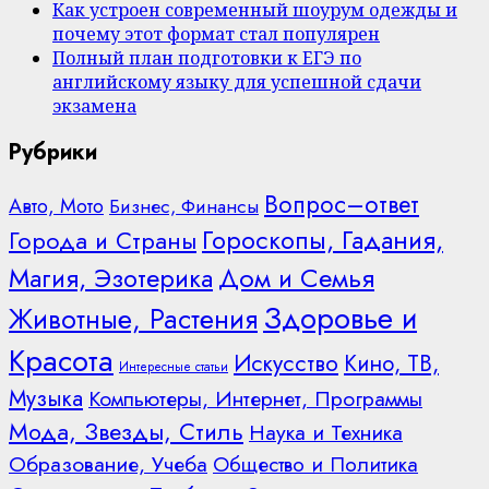
Как устроен современный шоурум одежды и
почему этот формат стал популярен
Полный план подготовки к ЕГЭ по
английскому языку для успешной сдачи
экзамена
Рубрики
Вопрос–ответ
Авто, Мото
Бизнес, Финансы
Гороскопы, Гадания,
Города и Страны
Дом и Семья
Магия, Эзотерика
Здоровье и
Животные, Растения
Красота
Искусство
Кино, ТВ,
Интересные статьи
Музыка
Компьютеры, Интернет, Программы
Мода, Звезды, Стиль
Наука и Техника
Образование, Учеба
Общество и Политика