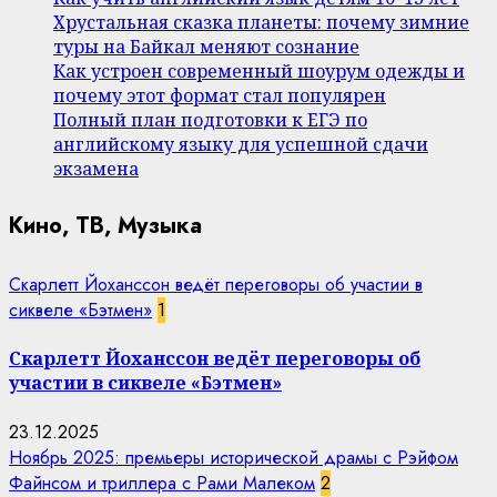
Хрустальная сказка планеты: почему зимние
туры на Байкал меняют сознание
Как устроен современный шоурум одежды и
почему этот формат стал популярен
Полный план подготовки к ЕГЭ по
английскому языку для успешной сдачи
экзамена
Кино, ТВ, Музыка
Скарлетт Йоханссон ведёт переговоры об участии в
сиквеле «Бэтмен»
1
Скарлетт Йоханссон ведёт переговоры об
участии в сиквеле «Бэтмен»
23.12.2025
Ноябрь 2025: премьеры исторической драмы с Рэйфом
Файнсом и триллера с Рами Малеком
2