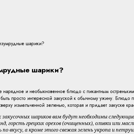
 изумрудные шарики?
умрудные шарики?
е нарядное и необыкновенное блюдо с пикантным остреньким 
 быть просто интересной закуской к обычному ужину. Блюдо п
сверху измельченной зеленью, которая и придает закуске кр
 закусочных шариков вам будут необходимы следующие 
, горсть грецких орехов (очищенных), оливки или масли
ь по вкусу, а кроме этого свежая зелень укропа и петру