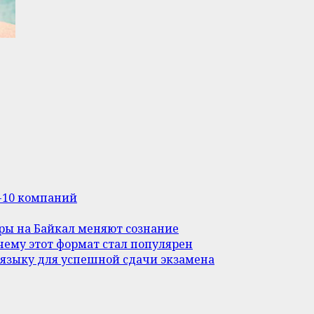
п-10 компаний
уры на Байкал меняют сознание
ему этот формат стал популярен
 языку для успешной сдачи экзамена