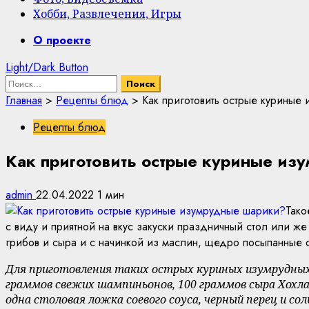
Хобби, Развлечения, Игры
Primary
О проекте
Menu
Light/Dark Button
Найти:
Главная
>
Рецепты блюд
>
Как приготовить острые куриные
Рецепты блюд
Как приготовить острые куриные из
admin
22.04.2022
1 мин
Тако
с виду и приятной на вкус закуски праздничный стол или же
грибов и сыра и с начинкой из маслин, щедро посыпанные 
Для приготовления таких острых куриных изумрудных
граммов свежих шампиньонов, 100 граммов сыра Хохланд
одна столовая ложка соевого соуса, черный перец и сол