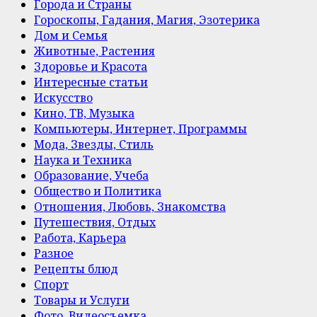
Города и Страны
Гороскопы, Гадания, Магия, Эзотерика
Дом и Семья
Животные, Растения
Здоровье и Красота
Интересные статьи
Искусство
Кино, ТВ, Музыка
Компьютеры, Интернет, Программы
Мода, Звезды, Стиль
Наука и Техника
Образование, Учеба
Общество и Политика
Отношения, Любовь, Знакомства
Путешествия, Отдых
Работа, Карьера
Разное
Рецепты блюд
Спорт
Товары и Услуги
Фото, Видеосъемка