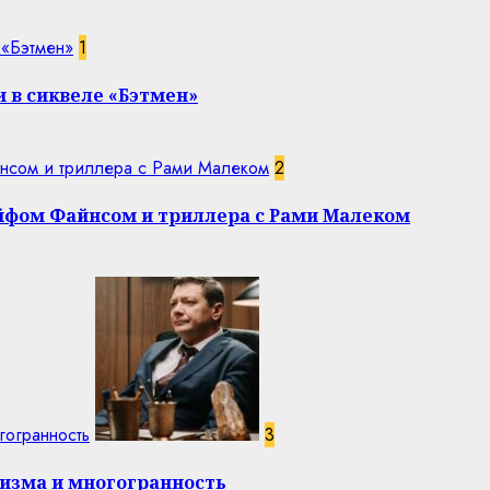
 «Бэтмен»
1
 в сиквеле «Бэтмен»
нсом и триллера с Рами Малеком
2
эйфом Файнсом и триллера с Рами Малеком
гогранность
3
изма и многогранность