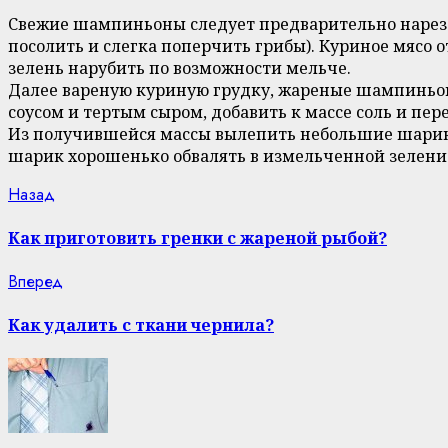
Свежие шампиньоны следует предварительно нарезат
посолить и слегка поперчить грибы). Куриное мясо 
зелень нарубить по возможности мельче.
Далее вареную куриную грудку, жареные шампиньоны
соусом и тертым сыром, добавить к массе соль и пере
Из получившейся массы вылепить небольшие шарики
шарик хорошенько обвалять в измельченной зелени 
Continue
Previous
Назад
post:
Reading
Как приготовить гренки с жареной рыбой?
Next
Вперед
post:
Как удалить с ткани чернила?