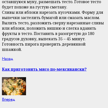
оставшуюся муку, размешать тесто. Готовое тесто
будет похоже на густую сметану.
Сливы или яблоки нарезать кусочками. Форму для
выпечки застелить бумагой или смазать маслом.
Вылить тесто, разложить сверху нарезанные сливы
или яблоки, положить вишню и слегка вдавить
фрукты в тесто. Поставить в разогретую до 180
градусов духовку, выпекать 35 – 45 минут.
Готовность пирога проверить деревянной
шпажкой.
Continue
Previous
Назад
post:
Reading
Как приготовить мясо по-мексикански?
Next
Вперед
post: