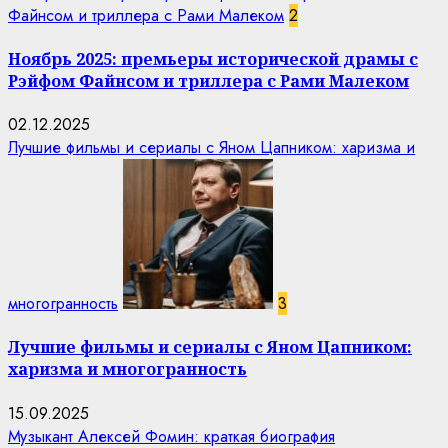
Файнсом и триллера с Рами Малеком
2
Ноябрь 2025: премьеры исторической драмы с
Рэйфом Файнсом и триллера с Рами Малеком
02.12.2025
Лучшие фильмы и сериалы с Яном Цапником: харизма и
многогранность
3
Лучшие фильмы и сериалы с Яном Цапником:
харизма и многогранность
15.09.2025
Музыкант Алексей Фомин: краткая биография