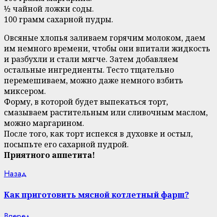
½ чайной ложки соды.
100 грамм сахарной пудры.
Овсяные хлопья заливаем горячим молоком, даем
им немного времени, чтобы они впитали жидкость
и разбухли и стали мягче. Затем добавляем
остальные ингредиенты. Тесто тщательно
перемешиваем, можно даже немного взбить
миксером.
Форму, в которой будет выпекаться торт,
смазываем растительным или сливочным маслом,
можно маргарином.
После того, как торт испекся в духовке и остыл,
посыпьте его сахарной пудрой.
Приятного аппетита!
Continue
Previous
Назад
post:
Reading
Как приготовить мясной котлетный фарш?
Next
Вперед