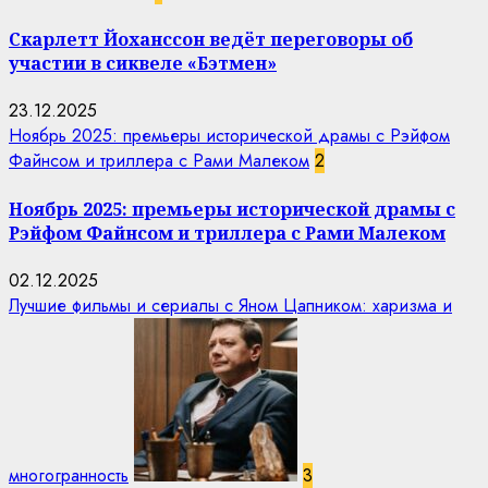
Скарлетт Йоханссон ведёт переговоры об
участии в сиквеле «Бэтмен»
23.12.2025
Ноябрь 2025: премьеры исторической драмы с Рэйфом
Файнсом и триллера с Рами Малеком
2
Ноябрь 2025: премьеры исторической драмы с
Рэйфом Файнсом и триллера с Рами Малеком
02.12.2025
Лучшие фильмы и сериалы с Яном Цапником: харизма и
многогранность
3