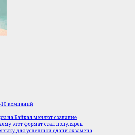
п-10 компаний
уры на Байкал меняют сознание
ему этот формат стал популярен
 языку для успешной сдачи экзамена