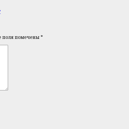
?
е поля помечены
*