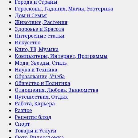
Города и Страны
Гороскопы, Гадания, Магия, Эзотерика
Дом и Семья
Животные, Растения
Здоровье и Красота
Интересные статьи
Искусство
Кино, ТВ, Музыка
Компьютеры, Интернет, Программы
Мода, Звезды, Стиль
Наука и Техника
Образование, Учеба
Общество и Политика
Отношения, Любовь, Знакомства
Путешествия, Отдых
Работа, Карьера
Разное
Рецепты блюд
Спорт
Товары и Услуги
Фото, Видеосъемка