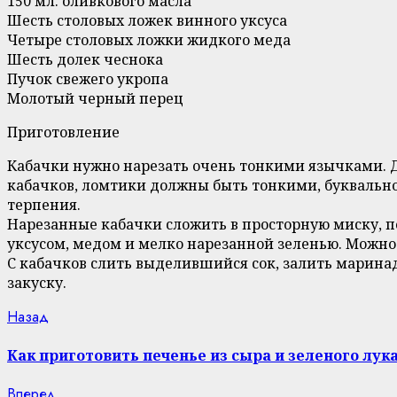
150 мл. оливкового масла
Шесть столовых ложек винного уксуса
Четыре столовых ложки жидкого меда
Шесть долек чеснока
Пучок свежего укропа
Молотый черный перец
Приготовление
Кабачки нужно нарезать очень тонкими язычками. Д
кабачков, ломтики должны быть тонкими, буквально
терпения.
Нарезанные кабачки сложить в просторную миску, по
уксусом, медом и мелко нарезанной зеленью. Можно
С кабачков слить выделившийся сок, залить маринад
закуску.
Continue
Previous
Назад
post:
Reading
Как приготовить печенье из сыра и зеленого лук
Next
Вперед