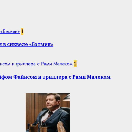
 «Бэтмен»
1
 в сиквеле «Бэтмен»
нсом и триллера с Рами Малеком
2
эйфом Файнсом и триллера с Рами Малеком