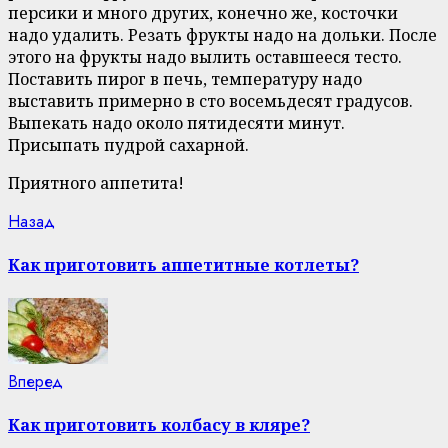
персики и много других, конечно же, косточки
надо удалить. Резать фрукты надо на дольки. После
этого на фрукты надо вылить оставшееся тесто.
Поставить пирог в печь, температуру надо
выставить примерно в сто восемьдесят градусов.
Выпекать надо около пятидесяти минут.
Присыпать пудрой сахарной.
Приятного аппетита!
Continue
Previous
Назад
post:
Reading
Как приготовить аппетитные котлеты?
Next
Вперед
post:
Как приготовить колбасу в кляре?