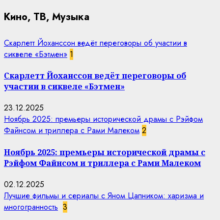
Кино, ТВ, Музыка
Скарлетт Йоханссон ведёт переговоры об участии в
сиквеле «Бэтмен»
1
Скарлетт Йоханссон ведёт переговоры об
участии в сиквеле «Бэтмен»
23.12.2025
Ноябрь 2025: премьеры исторической драмы с Рэйфом
Файнсом и триллера с Рами Малеком
2
Ноябрь 2025: премьеры исторической драмы с
Рэйфом Файнсом и триллера с Рами Малеком
02.12.2025
Лучшие фильмы и сериалы с Яном Цапником: харизма и
многогранность
3