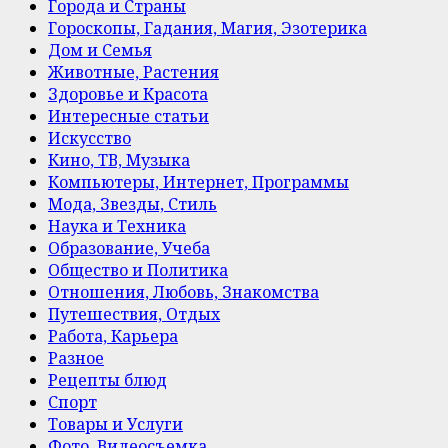
Города и Страны
Гороскопы, Гадания, Магия, Эзотерика
Дом и Семья
Животные, Растения
Здоровье и Красота
Интересные статьи
Искусство
Кино, ТВ, Музыка
Компьютеры, Интернет, Программы
Мода, Звезды, Стиль
Наука и Техника
Образование, Учеба
Общество и Политика
Отношения, Любовь, Знакомства
Путешествия, Отдых
Работа, Карьера
Разное
Рецепты блюд
Спорт
Товары и Услуги
Фото, Видеосъемка