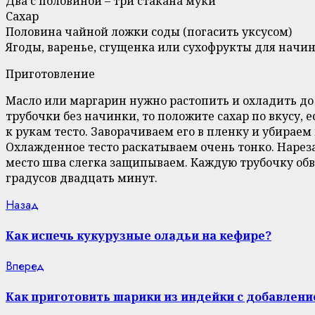
Два с половиной – три стакана муки
Сахар
Половина чайной ложки соды (погасить уксусом)
Ягоды, варенье, сгущенка или сухофрукты для начи
Приготовление
Масло или маргарин нужно растопить и охладить до
трубочки без начинки, то положите сахар по вкусу, 
к рукам тесто. Заворачиваем его в пленку и убираем 
Охлажденное тесто раскатываем очень тонко. Нарез
место шва слегка защипываем. Каждую трубочку обв
градусов двадцать минут.
Continue
Previous
Назад
post:
Reading
Как испечь кукурузные оладьи на кефире?
Next
Вперед
post:
Как приготовить шарики из индейки с добавлен