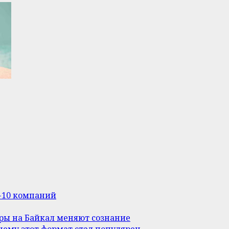
п-10 компаний
уры на Байкал меняют сознание
ему этот формат стал популярен