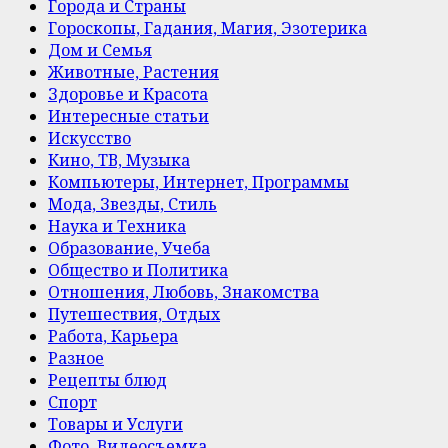
Города и Страны
Гороскопы, Гадания, Магия, Эзотерика
Дом и Семья
Животные, Растения
Здоровье и Красота
Интересные статьи
Искусство
Кино, ТВ, Музыка
Компьютеры, Интернет, Программы
Мода, Звезды, Стиль
Наука и Техника
Образование, Учеба
Общество и Политика
Отношения, Любовь, Знакомства
Путешествия, Отдых
Работа, Карьера
Разное
Рецепты блюд
Спорт
Товары и Услуги
Фото, Видеосъемка