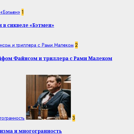
 «Бэтмен»
1
 в сиквеле «Бэтмен»
нсом и триллера с Рами Малеком
2
эйфом Файнсом и триллера с Рами Малеком
гогранность
3
изма и многогранность