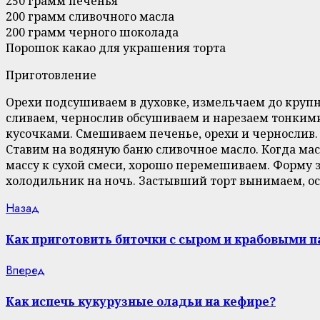
250 грамм печенья
200 грамм сливочного масла
200 грамм черного шоколада
Порошок какао для украшения торта
Приготовление
Орехи подсушиваем в духовке, измельчаем до крупн
сливаем, чернослив обсушиваем и нарезаем тонким
кусочками. Смешиваем печенье, орехи и чернослив.
Ставим на водяную баню сливочное масло. Когда мас
массу к сухой смеси, хорошо перемешиваем. Форму 
холодильник на ночь. Застывший торт вынимаем, ос
Continue
Previous
Назад
post:
Reading
Как приготовить биточки с сыром и крабовыми 
Next
Вперед
post:
Как испечь кукурузные оладьи на кефире?