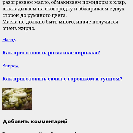
разогреваем масло, обмакиваем помидоры в кляр,
выкладываем на сковородку и обжариваем с двух
сторон до румяного цвета.
Масла не должно быть много, иначе получится
очень жирно.
Continue
Previous
Назад
post:
Reading
Как приготовить рогалики-пирожки?
Next
Вперед
post:
Как приготовить салат с горошком и тунцом?
Добавить комментарий