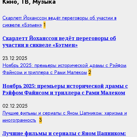
Кино, ТВ, Музыка
Скарлетт Йоханссон ведёт переговоры об участии в
сиквеле «Бэтмен»
1
Скарлетт Йоханссон ведёт переговоры об
участии в сиквеле «Бэтмен»
23.12.2025
Ноябрь 2025: премьеры исторической драмы с Рэйфом
Файнсом и триллера с Рами Малеком
2
Ноябрь 2025: премьеры исторической драмы с
Рэйфом Файнсом и триллера с Рами Малеком
02.12.2025
Лучшие фильмы и сериалы с Яном Цапником: харизма и
многогранность
3
Лучшие фильмы и сериалы с Яном Цапником: