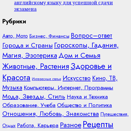
английскому языку для успешной сдачи
экзамена
Рубрики
Вопрос–ответ
Авто, Мото
Бизнес, Финансы
Гороскопы, Гадания,
Города и Страны
Дом и Семья
Магия, Эзотерика
Здоровье и
Животные, Растения
Красота
Искусство
Кино, ТВ,
Интересные статьи
Музыка
Компьютеры, Интернет, Программы
Мода, Звезды, Стиль
Наука и Техника
Образование, Учеба
Общество и Политика
Отношения, Любовь, Знакомства
Путешествия,
Рецепты
Разное
Работа, Карьера
Отдых