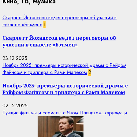
Кино, ТВ, Музыка
Скарлетт Йоханссон ведёт переговоры об участии в
сиквеле «Бэтмен»
1
Скарлетт Йоханссон ведёт переговоры об
участии в сиквеле «Бэтмен»
23.12.2025
Ноябрь 2025: премьеры исторической драмы с Рэйфом
Файнсом и триллера с Рами Малеком
2
Ноябрь 2025: премьеры исторической драмы с
Рэйфом Файнсом и триллера с Рами Малеком
02.12.2025
Лучшие фильмы и сериалы с Яном Цапником: харизма и