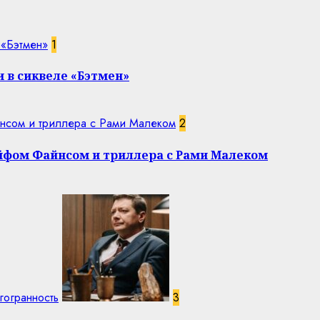
 «Бэтмен»
1
 в сиквеле «Бэтмен»
нсом и триллера с Рами Малеком
2
эйфом Файнсом и триллера с Рами Малеком
гогранность
3