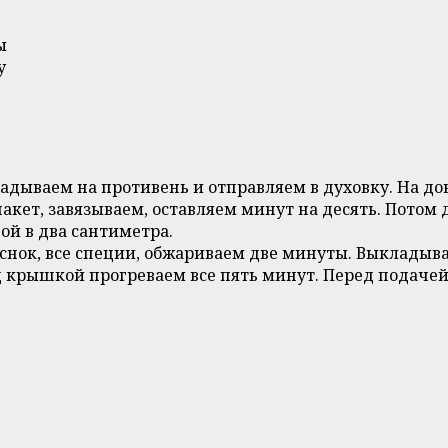
ы
у
дываем на противень и отправляем в духовку. На до
пакет, завязываем, оставляем минут на десять. Пото
й в два сантиметра.
еснок, все специи, обжариваем две минуты. Выклады
од крышкой прогреваем все пять минут. Перед подаче