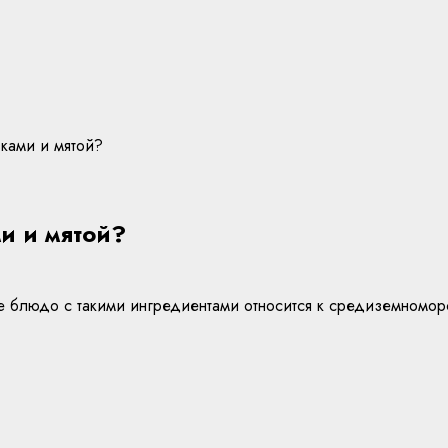
вками и мятой?
и и мятой?
 блюдо с такими ингредиентами относится к средиземноморск