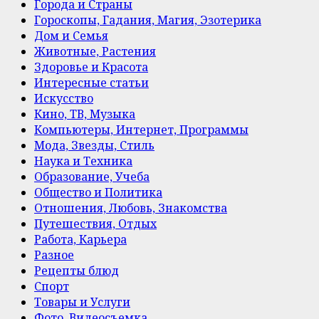
Города и Страны
Гороскопы, Гадания, Магия, Эзотерика
Дом и Семья
Животные, Растения
Здоровье и Красота
Интересные статьи
Искусство
Кино, ТВ, Музыка
Компьютеры, Интернет, Программы
Мода, Звезды, Стиль
Наука и Техника
Образование, Учеба
Общество и Политика
Отношения, Любовь, Знакомства
Путешествия, Отдых
Работа, Карьера
Разное
Рецепты блюд
Спорт
Товары и Услуги
Фото, Видеосъемка