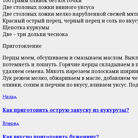
100 грамм оливок без косточки
Две столовых ложки винного уксуса
Две столовых ложки мелко нарубленной свежей мят
Красный острый перец, черный перец и соль по вкус
Щепотка куркумы
Две – три дольки чеснока
Приготовление
Перцы моем, обсушиваем и смазываем маслом. Выкла
потемнеть и лопнуть. Горячие перцы складываем в 
удаляем семена. Мякоть нарезаем полосками ширино
Лук режем мелко, обжариваем в масле, добавляем ч
оливки, солим и перчим по вкусу, вливаем уксус. П
Continue
Previous
Назад
post:
Reading
Как приготовить острую закуску из кукурузы?
Next
Вперед
post:
Как вкусно приготовить буженину?