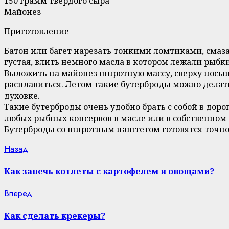
150 грамм твердого сыра
Майонез
Приготовление
Батон или багет нарезать тонкими ломтиками, смаз
густая, влить немного масла в котором лежали рыбки
Выложить на майонез шпротную массу, сверху посыпа
расплавиться. Летом такие бутерброды можно делат
духовке.
Такие бутерброды очень удобно брать с собой в доро
любых рыбных консервов в масле или в собственном 
Бутерброды со шпротным паштетом готовятся точно 
Continue
Previous
Назад
post:
Reading
Как запечь котлеты с картофелем и овощами?
Next
Вперед
post:
Как сделать крекеры?