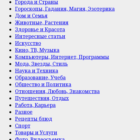
Города и Страны
Гороскопы, Гадания, Магия, Эзотерика
Дом и Семья
Животные, Растения
Здоровье и Красота
Интересные статьи
Искусство
Кино, ТВ, Музыка
Компьютеры, Интернет, Программы
Мода, Звезды, Стиль
Наука и Техника
Образование, Учеба
Общество и Политика
Отношения, Любовь, Знакомства
Путешествия, Отдых
Работа, Карьера
Разное
Рецепты блюд
Спорт
Товары и Услуги
Фото, Видеосъемка