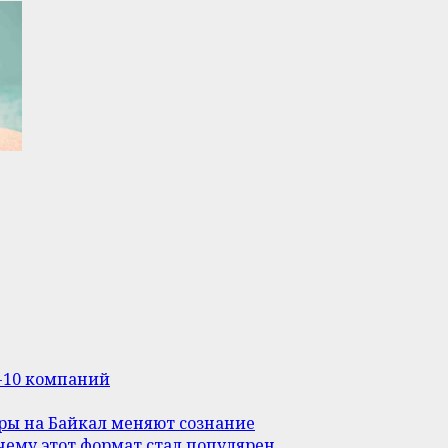
п-10 компаний
уры на Байкал меняют сознание
ему этот формат стал популярен