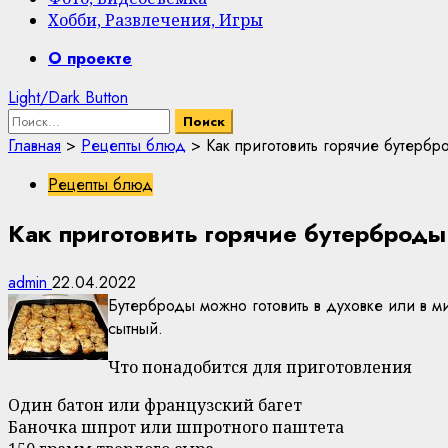
Хобби, Развлечения, Игры
Primary
О проекте
Menu
Light/Dark Button
Найти:
Главная
>
Рецепты блюд
>
Как приготовить горячие бутерб
Рецепты блюд
Как приготовить горячие бутерброды
admin
22.04.2022
Бутерброды можно готовить в духовке или в м
сытный.
Что понадобится для приготовления
Один батон или французский багет
Баночка шпрот или шпротного паштета