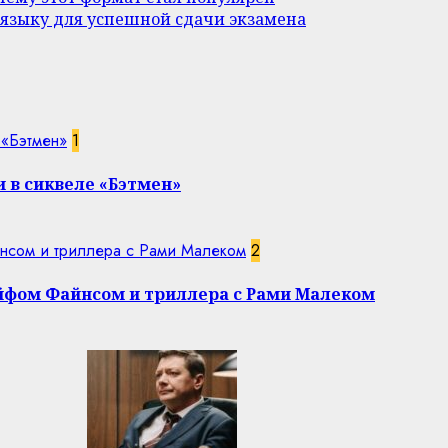
 языку для успешной сдачи экзамена
 «Бэтмен»
1
 в сиквеле «Бэтмен»
нсом и триллера с Рами Малеком
2
эйфом Файнсом и триллера с Рами Малеком