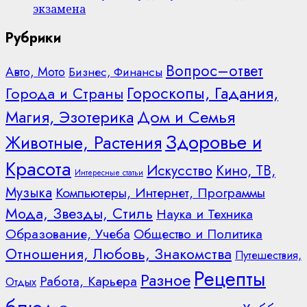
экзамена
Рубрики
Вопрос–ответ
Авто, Мото
Бизнес, Финансы
Гороскопы, Гадания,
Города и Страны
Дом и Семья
Магия, Эзотерика
Здоровье и
Животные, Растения
Красота
Искусство
Кино, ТВ,
Интересные статьи
Музыка
Компьютеры, Интернет, Программы
Мода, Звезды, Стиль
Наука и Техника
Образование, Учеба
Общество и Политика
Отношения, Любовь, Знакомства
Путешествия,
Рецепты
Разное
Работа, Карьера
Отдых