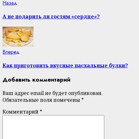
Continue
Previous
Назад
post:
Reading
А не подарить ли гостям «сердце»?
Next
Вперед
post:
Как приготовить вкусные пасхальные булки?
Добавить комментарий
Ваш адрес email не будет опубликован.
Обязательные поля помечены
*
Комментарий
*