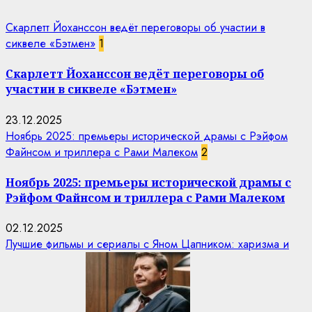
Скарлетт Йоханссон ведёт переговоры об участии в
сиквеле «Бэтмен»
1
Скарлетт Йоханссон ведёт переговоры об
участии в сиквеле «Бэтмен»
23.12.2025
Ноябрь 2025: премьеры исторической драмы с Рэйфом
Файнсом и триллера с Рами Малеком
2
Ноябрь 2025: премьеры исторической драмы с
Рэйфом Файнсом и триллера с Рами Малеком
02.12.2025
Лучшие фильмы и сериалы с Яном Цапником: харизма и