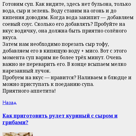
Готовим суп. Как видите, здесь нет бульона, только
вода, сыр и зелень. Воду ставим на огонь и до
кипения доводим. Когда вода закипит — добавляем
соевый соус. Сколько его добавлять? Пробуйте на
вкус водичку, она должна быть приятно солёного
вкуса.
Затем нам необходимо порезать сыр тофу,
добавляем его в кипящую воду + мисо. Вот с этого
момента суп варим не более трёх минут. Очень
важно не переварить его. В конце всыпаем мелко
нарезанный лучок.
Пробуем на вкус — нравится? Наливаем в блюдце и
можно приступать к поеданию супа.
Приятного аппетита!
Continue
Previous
Назад
post:
Reading
Как приготовить рулет куриный с сыром и
грибами?