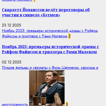
Скарлетт Йоханссон ведёт переговоры об
участии в сиквеле «Бэтмен»
23.12.2025
Ноябрь 2025: премьеры исторической драмы с Рэйфом
Файнсом и триллера с Рами Малеком
2
Ноябрь 2025: премьеры исторической драмы с
Рэйфом Файнсом и триллера с Рами Малеком
02.12.2025
Лучшие фильмы и сериалы с Яном Цапником: харизма и
многогранность
3