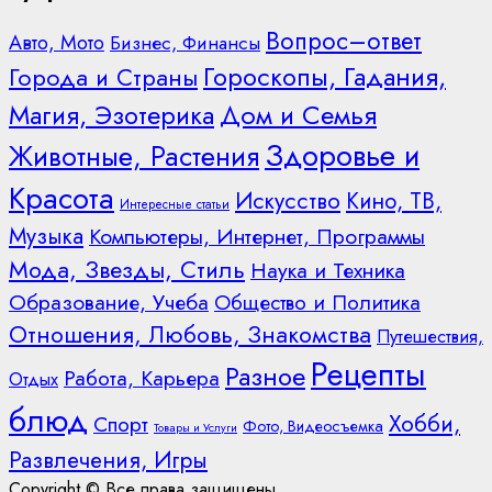
Вопрос–ответ
Авто, Мото
Бизнес, Финансы
Гороскопы, Гадания,
Города и Страны
Дом и Семья
Магия, Эзотерика
Здоровье и
Животные, Растения
Красота
Искусство
Кино, ТВ,
Интересные статьи
Музыка
Компьютеры, Интернет, Программы
Мода, Звезды, Стиль
Наука и Техника
Образование, Учеба
Общество и Политика
Отношения, Любовь, Знакомства
Путешествия,
Рецепты
Разное
Работа, Карьера
Отдых
блюд
Хобби,
Спорт
Фото, Видеосъемка
Товары и Услуги
Развлечения, Игры
Copyright © Все права защищены.