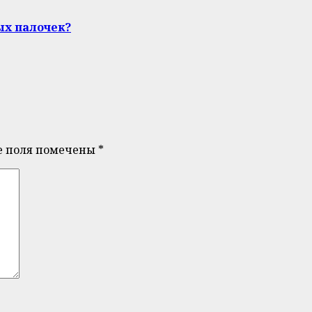
ых палочек?
е поля помечены
*