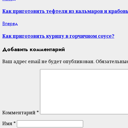
Continue
post:
Reading
Как приготовить тефтели из кальмаров и крабов
Next
Вперед
post:
Как приготовить курицу в горчичном соусе?
Добавить комментарий
Ваш адрес email не будет опубликован.
Обязательны
Комментарий
*
Имя
*