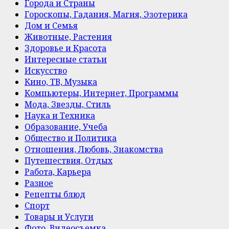
Города и Страны
Гороскопы, Гадания, Магия, Эзотерика
Дом и Семья
Животные, Растения
Здоровье и Красота
Интересные статьи
Искусство
Кино, ТВ, Музыка
Компьютеры, Интернет, Программы
Мода, Звезды, Стиль
Наука и Техника
Образование, Учеба
Общество и Политика
Отношения, Любовь, Знакомства
Путешествия, Отдых
Работа, Карьера
Разное
Рецепты блюд
Спорт
Товары и Услуги
Фото, Видеосъемка