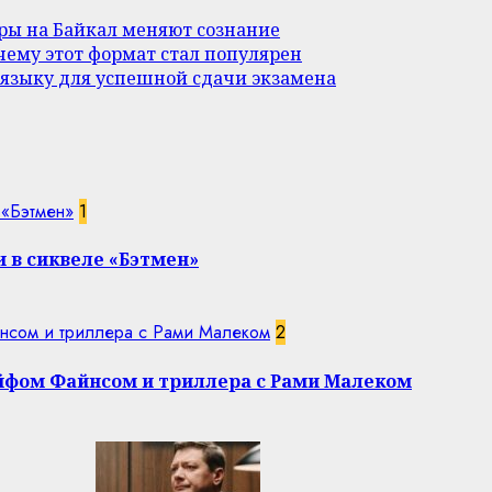
уры на Байкал меняют сознание
ему этот формат стал популярен
 языку для успешной сдачи экзамена
 «Бэтмен»
1
 в сиквеле «Бэтмен»
нсом и триллера с Рами Малеком
2
эйфом Файнсом и триллера с Рами Малеком