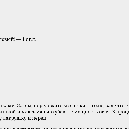
овый) — 1 ст.л.
ами. Затем, переложите мясо в кастрюлю, залейте его
рышкой и максимально убавьте мощность огня. В проц
у лаврушку и перец.
ые надо потратить на пассировку мелко нарезанных лу