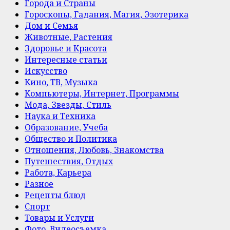
Города и Страны
Гороскопы, Гадания, Магия, Эзотерика
Дом и Семья
Животные, Растения
Здоровье и Красота
Интересные статьи
Искусство
Кино, ТВ, Музыка
Компьютеры, Интернет, Программы
Мода, Звезды, Стиль
Наука и Техника
Образование, Учеба
Общество и Политика
Отношения, Любовь, Знакомства
Путешествия, Отдых
Работа, Карьера
Разное
Рецепты блюд
Спорт
Товары и Услуги
Фото, Видеосъемка