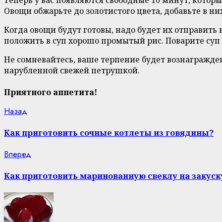
Овощи обжарьте до золотистого цвета, добавьте в ни
Когда овощи будут готовы, надо будет их отправить 
положить в суп хорошо промытый рис. Поварите суп 
Не сомневайтесь, ваше терпение будет вознагражде
нарубленной свежей петрушкой.
Приятного аппетита!
Continue
Previous
Назад
post:
Reading
Как приготовить сочные котлеты из говядины?
Next
Вперед
post:
Как приготовить маринованную свеклу на закуск