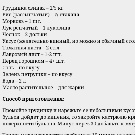
Грудинка свиная – 1/5 кг
Рис (рассыпчатый) – ½ стакана
Морковь – 1 шт.
Лук репчатый – 1 луковица
Чеснок – 2 дольки
Уксус (желательно винный, но можно и обычный стол
Томатная паста – 2 ст.л.
Лавровый лист – 1-2 шт.
Перец горошком – 4+ шт.
Соль – по вкусу
Зелень петрушки – по вкусу
Вода – 2 л
Масло растительное – для жарки
Способ приготовления:
Промойте грудинку и нарежьте ее небольшими кусочк
бульон дойдет до кипения, то закройте кастрюлю к
поверхности бульона. Минут через 30 добавьте к мяс
Теперь у вас появляются свободные 10 минут, котор