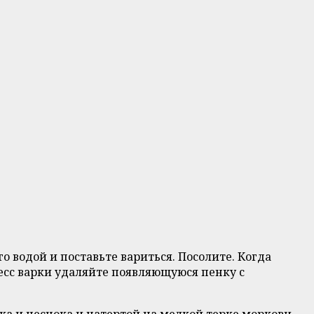
 водой и поставьте вариться. Посолите. Когда
есс варки удаляйте появляющуюся пенку с
ка и чеснока и натертой на мелкой терке моркови.