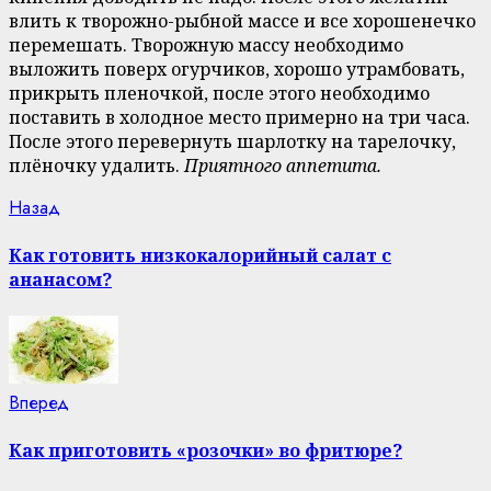
влить к творожно-рыбной массе и все хорошенечко
перемешать. Творожную массу необходимо
выложить поверх огурчиков, хорошо утрамбовать,
прикрыть пленочкой, после этого необходимо
поставить в холодное место примерно на три часа.
После этого перевернуть шарлотку на тарелочку,
плёночку удалить.
Приятного аппетита.
Continue
Previous
Назад
post:
Reading
Как готовить низкокалорийный салат с
ананасом?
Next
Вперед
post:
Как приготовить «розочки» во фритюре?