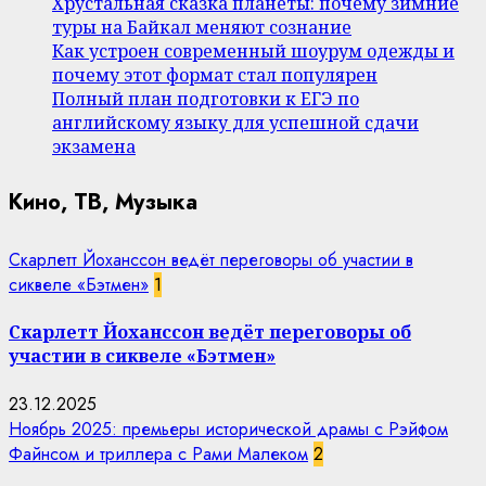
Хрустальная сказка планеты: почему зимние
туры на Байкал меняют сознание
Как устроен современный шоурум одежды и
почему этот формат стал популярен
Полный план подготовки к ЕГЭ по
английскому языку для успешной сдачи
экзамена
Кино, ТВ, Музыка
Скарлетт Йоханссон ведёт переговоры об участии в
сиквеле «Бэтмен»
1
Скарлетт Йоханссон ведёт переговоры об
участии в сиквеле «Бэтмен»
23.12.2025
Ноябрь 2025: премьеры исторической драмы с Рэйфом
Файнсом и триллера с Рами Малеком
2