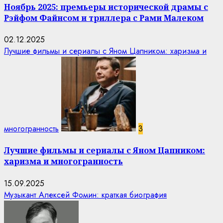
Ноябрь 2025: премьеры исторической драмы с
Рэйфом Файнсом и триллера с Рами Малеком
02.12.2025
Лучшие фильмы и сериалы с Яном Цапником: харизма и
многогранность
3
Лучшие фильмы и сериалы с Яном Цапником:
харизма и многогранность
15.09.2025
Музыкант Алексей Фомин: краткая биография