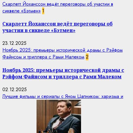
Скарлетт Йоханссон ведёт переговоры об участии в
сиквеле «Бэтмен»
1
Скарлетт Йоханссон ведёт переговоры об
участии в сиквеле «Бэтмен»
23.12.2025
Ноябрь 2025: премьеры исторической драмы с Рэйфом
Файнсом и триллера с Рами Малеком
2
Ноябрь 2025: премьеры исторической драмы с
Рэйфом Файнсом и триллера с Рами Малеком
02.12.2025
Лучшие фильмы и сериалы с Яном Цапником: харизма и