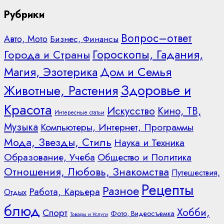
Рубрики
Вопрос–ответ
Авто, Мото
Бизнес, Финансы
Гороскопы, Гадания,
Города и Страны
Дом и Семья
Магия, Эзотерика
Здоровье и
Животные, Растения
Красота
Искусство
Кино, ТВ,
Интересные статьи
Музыка
Компьютеры, Интернет, Программы
Мода, Звезды, Стиль
Наука и Техника
Образование, Учеба
Общество и Политика
Отношения, Любовь, Знакомства
Путешествия,
Рецепты
Разное
Работа, Карьера
Отдых
блюд
Хобби,
Спорт
Фото, Видеосъемка
Товары и Услуги