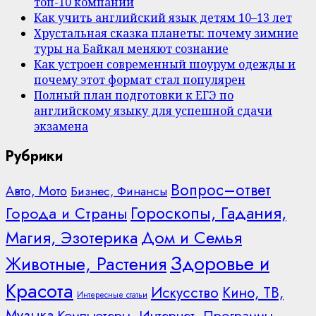
топ-10 компаний
Как учить английский язык детям 10–13 лет
Хрустальная сказка планеты: почему зимние
туры на Байкал меняют сознание
Как устроен современный шоурум одежды и
почему этот формат стал популярен
Полный план подготовки к ЕГЭ по
английскому языку для успешной сдачи
экзамена
Рубрики
Вопрос–ответ
Авто, Мото
Бизнес, Финансы
Гороскопы, Гадания,
Города и Страны
Дом и Семья
Магия, Эзотерика
Здоровье и
Животные, Растения
Красота
Искусство
Кино, ТВ,
Интересные статьи
Музыка
Компьютеры, Интернет, Программы