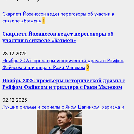
Скарлетт Йоханссон ведёт переговоры об участии в
сиквеле «Бэтмен»
1
Скарлетт Йоханссон ведёт переговоры об
участии в сиквеле «Бэтмен»
23.12.2025
Ноябрь 2025: премьеры исторической драмы с Рэйфом
Файнсом и триллера с Рами Малеком
2
Ноябрь 2025: премьеры исторической драмы с
Рэйфом Файнсом и триллера с Рами Малеком
02.12.2025
Лучшие фильмы и сериалы с Яном Цапником: харизма и