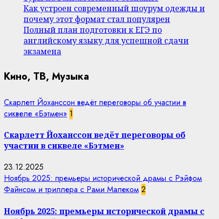
Как устроен современный шоурум одежды и
почему этот формат стал популярен
Полный план подготовки к ЕГЭ по
английскому языку для успешной сдачи
экзамена
Кино, ТВ, Музыка
Скарлетт Йоханссон ведёт переговоры об участии в
сиквеле «Бэтмен»
1
Скарлетт Йоханссон ведёт переговоры об
участии в сиквеле «Бэтмен»
23.12.2025
Ноябрь 2025: премьеры исторической драмы с Рэйфом
Файнсом и триллера с Рами Малеком
2
Ноябрь 2025: премьеры исторической драмы с