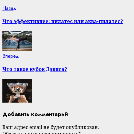
Continue
Previous
Назад
post:
Reading
Что эффективнее: пилатес или аква-пилатес?
Next
Вперед
post:
Что такое кубок Дэвиса?
Добавить комментарий
Ваш адрес email не будет опубликован.
Обязательные поля помечены
*