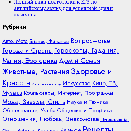
Полный план подготовки к ЕГЭ по
английскому языку для успешной сдачи
экзамена
Рубрики
Вопрос–ответ
Авто, Мото
Бизнес, Финансы
Гороскопы, Гадания,
Города и Страны
Дом и Семья
Магия, Эзотерика
Здоровье и
Животные, Растения
Красота
Искусство
Кино, ТВ,
Интересные статьи
Музыка
Компьютеры, Интернет, Программы
Мода, Звезды, Стиль
Наука и Техника
Образование, Учеба
Общество и Политика
Отношения, Любовь, Знакомства
Путешествия,
Рецепты
Разное
Работа, Карьера
Отдых