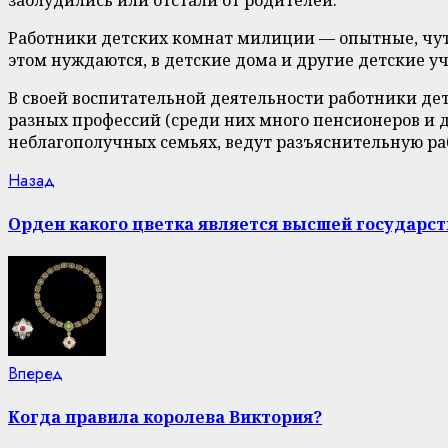
Работники детских комнат милиции — опытные, чутк
этом нуждаются, в детские дома и другие детские у
В своей воспитательной деятельности работники д
разных профессий (среди них много пенсионеров и 
неблагополучных семьях, ведут разъяснительную ра
Continue
Previous
Назад
post:
Reading
Орден какого цветка является высшей государс
Next
Вперед
post:
Когда правила королева Виктория?