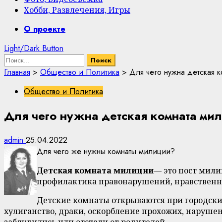
Хобби, Развлечения, Игры
Primary
О проекте
Menu
Light/Dark Button
Найти:
Главная
>
Общество и Политика
>
Для чего нужна детская 
Общество и Политика
Для чего нужна детская комната ми
admin
25.04.2022
Для чего же нужны комнаты милиции?
Детская комната милиции
— это пост мили
профилактика правонарушений, нравственно
Детские комнаты открываются при городски
хулиганство, драки, оскорбление прохожих, наруше
заблудились или отстали от родителей.