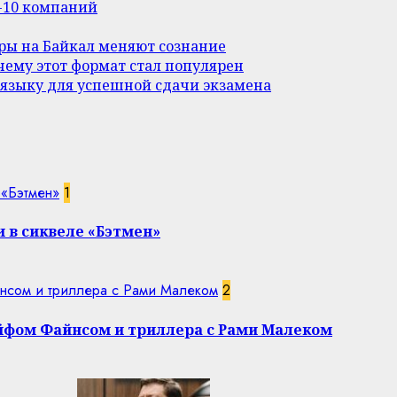
п-10 компаний
уры на Байкал меняют сознание
ему этот формат стал популярен
 языку для успешной сдачи экзамена
 «Бэтмен»
1
 в сиквеле «Бэтмен»
нсом и триллера с Рами Малеком
2
эйфом Файнсом и триллера с Рами Малеком