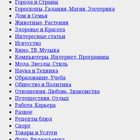
Города и Страны
Гороскопы, Гадания, Магия, Эзотерика
Дом и Семья
Животные, Растения
Здоровье и Красота
Интересные статьи
Искусство
Кино, ТВ, Музыка
Компьютеры, Интернет, Программы
Мода, Звезды, Стиль
Наука и Техника
Образование, Учеба
Общество и Политика
Отношения, Любовь, Знакомства
Путешествия, Отдых
Работа, Карьера
Разное
Рецепты блюд
Спорт
Товары и Услуги
Фото, Видеосъемка