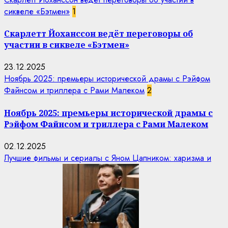
сиквеле «Бэтмен»
1
Скарлетт Йоханссон ведёт переговоры об
участии в сиквеле «Бэтмен»
23.12.2025
Ноябрь 2025: премьеры исторической драмы с Рэйфом
Файнсом и триллера с Рами Малеком
2
Ноябрь 2025: премьеры исторической драмы с
Рэйфом Файнсом и триллера с Рами Малеком
02.12.2025
Лучшие фильмы и сериалы с Яном Цапником: харизма и