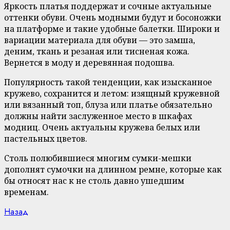
Яркость платья поддержат и сочные актуальные
оттенки обуви. Очень модными будут и босоножки
на платформе и такие удобные балетки. Широки и
вариации материала для обуви — это замша,
деним, ткань и резаная или тисненая кожа.
Вернется в моду и деревянная подошва.
Популярность такой тенденции, как изысканное
кружево, сохранится и летом: изящный кружевной
или вязанный топ, блуза или платье обязательно
должны найти заслуженное место в шкафах
модниц. Очень актуальны кружева белых или
пастельных цветов.
Столь полюбившиеся многим сумки-мешки
дополнят сумочки на длинном ремне, которые как
бы относят нас к не столь давно ушедшим
временам.
Continue
Previous
Назад
post: