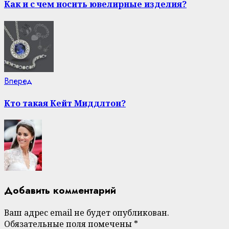
Reading
Как и с чем носить ювелирные изделия?
Next
Вперед
post:
Кто такая Кейт Миддлтон?
Добавить комментарий
Ваш адрес email не будет опубликован.
Обязательные поля помечены
*