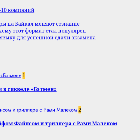
п-10 компаний
уры на Байкал меняют сознание
ему этот формат стал популярен
 языку для успешной сдачи экзамена
 «Бэтмен»
1
 в сиквеле «Бэтмен»
нсом и триллера с Рами Малеком
2
эйфом Файнсом и триллера с Рами Малеком