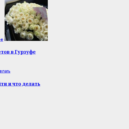
фе
тов в Гурзуфе
елать
ти и что делать