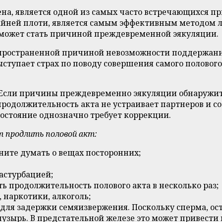
ена, является одной из самых часто встречающихся 
райней плоти, является самым эффективным методом 
 может стать причиной преждевременной эякуляции.
спространенной причиной невозможности поддержани
ступает страх по поводу совершения самого полового
Если причины преждевременно эякуляции обнаружить н
одолжительность акта не устраивает партнеров и сост
 состояние однозначно требует коррекции.
 продлить половой акт:
чните думать о вещах посторонних;
мастурбацией;
ть продолжительность полового акта в несколько раз;
 наркотики, алкоголь;
ля задержки семяизвержения. Поскольку сперма, оста
пузырь. В предстательной железе это может привести