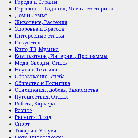
Города и Страны
Гороскопы, Гадания, Магия, Эзотерика
Дом и Семья
Животные, Растения
Здоровье и Красота
Интересные статьи
Искусство
Кино, ТВ, Музыка
Компьютеры, Интернет, Программы
Мода, Звезды, Стиль
Наука и Техника
Образование, Учеба
Общество и Политика
Отношения, Любовь, Знакомства
Путешествия, Отдых
Работа, Карьера
Разное
Рецепты блюд
Спорт
Товары и Услуги
Фото, Видеосъемка