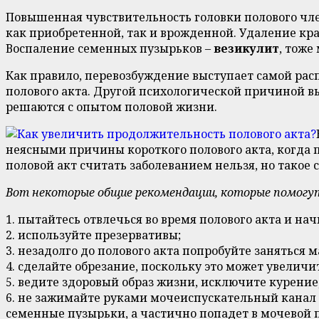
Повышенная чувствительность головки полового чл
как приобретенной, так и врожденной. Удаление к
Воспаление семенных пузырьков –
везикулит
, тоже
Как правило, перевозбуждение выступает самой ра
полового акта. Другой психологической причиной вы
решаются с опытом половой жизни.
неясными причины короткого полового акта, когда пр
половой акт считать заболеванием нельзя, но такое
Вот некоторые общие рекомендации, которые помогут
1. пытайтесь отвлечься во время полового акта и на
2. используйте презервативы;
3. незадолго до полового акта попробуйте заняться 
4. сделайте обрезание, поскольку это может увеличи
5. ведите здоровый образ жизни, исключите курение,
6. не зажимайте руками мочеиспускательный канал д
семенные пузырьки, а частично попадет в мочевой 