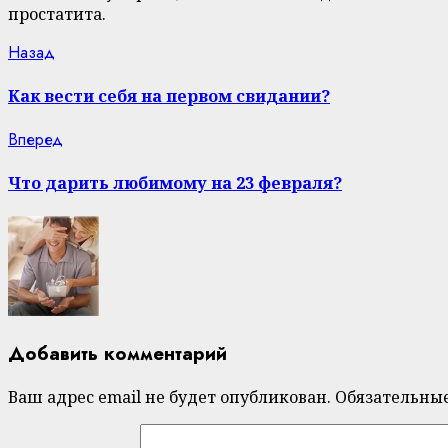
простатита.
Continue
Previous
Назад
post:
Reading
Как вести себя на первом свидании?
Next
Вперед
post:
Что дарить любимому на 23 февраля?
Добавить комментарий
Ваш адрес email не будет опубликован.
Обязательны