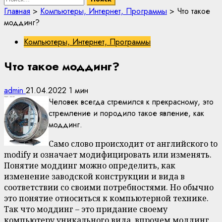
Главная
>
Компьютеры, Интернет, Программы
>
Что такое
моддинг?
Компьютеры, Интернет, Программы
Что такое моддинг?
admin
21.04.2022
1 мин
Человек всегда стремился к прекрасному, это
стремление и породило такое явление, как
моддинг.
Само слово происходит от английского to
modify и означает модифицировать или изменять.
Понятие моддинг можно определить, как
изменение заводской конструкции и вида в
соответствии со своими потребностями. Но обычно
это понятие относиться к компьютерной технике.
Так что моддинг – это придание своему
компьютеру уникального вида, впрочем моддинг