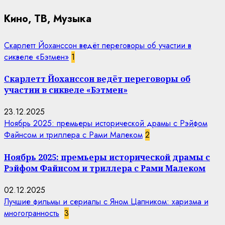
Кино, ТВ, Музыка
Скарлетт Йоханссон ведёт переговоры об участии в
сиквеле «Бэтмен»
1
Скарлетт Йоханссон ведёт переговоры об
участии в сиквеле «Бэтмен»
23.12.2025
Ноябрь 2025: премьеры исторической драмы с Рэйфом
Файнсом и триллера с Рами Малеком
2
Ноябрь 2025: премьеры исторической драмы с
Рэйфом Файнсом и триллера с Рами Малеком
02.12.2025
Лучшие фильмы и сериалы с Яном Цапником: харизма и
многогранность
3