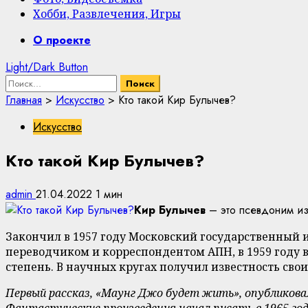
Хобби, Развлечения, Игры
Primary
О проекте
Menu
Light/Dark Button
Найти:
Главная
>
Искусство
>
Кто такой Кир Булычев?
Искусство
Кто такой Кир Булычев?
admin
21.04.2022
1 мин
Кир Булычев
– это псевдоним из
Закончил в 1957 году Московский государственный и
переводчиком и корреспондентом АПН, в 1959 году 
степень. В научных кругах получил известность сво
Первый рассказ, «Маунг Джо будет жить», опубликовали
Фантастические произведения начал писать в 1965 год