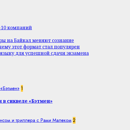
п-10 компаний
уры на Байкал меняют сознание
ему этот формат стал популярен
 языку для успешной сдачи экзамена
 «Бэтмен»
1
 в сиквеле «Бэтмен»
нсом и триллера с Рами Малеком
2