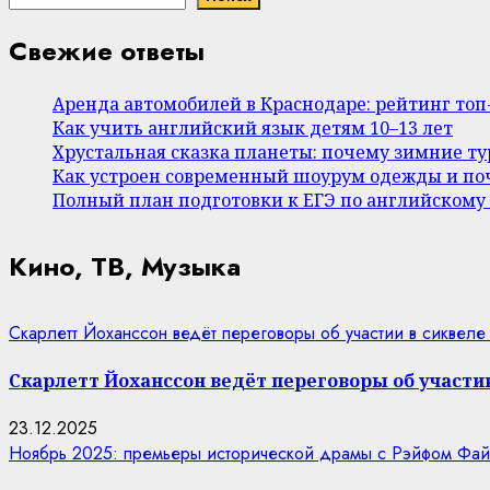
Свежие ответы
Аренда автомобилей в Краснодаре: рейтинг то
Как учить английский язык детям 10–13 лет
Хрустальная сказка планеты: почему зимние т
Как устроен современный шоурум одежды и поч
Полный план подготовки к ЕГЭ по английскому
Кино, ТВ, Музыка
Скарлетт Йоханссон ведёт переговоры об участии в сиквеле
Скарлетт Йоханссон ведёт переговоры об участии
23.12.2025
Ноябрь 2025: премьеры исторической драмы с Рэйфом Фай