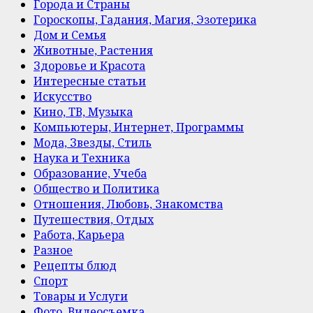
Города и Страны
Гороскопы, Гадания, Магия, Эзотерика
Дом и Семья
Животные, Растения
Здоровье и Красота
Интересные статьи
Искусство
Кино, ТВ, Музыка
Компьютеры, Интернет, Программы
Мода, Звезды, Стиль
Наука и Техника
Образование, Учеба
Общество и Политика
Отношения, Любовь, Знакомства
Путешествия, Отдых
Работа, Карьера
Разное
Рецепты блюд
Спорт
Товары и Услуги
Фото, Видеосъемка