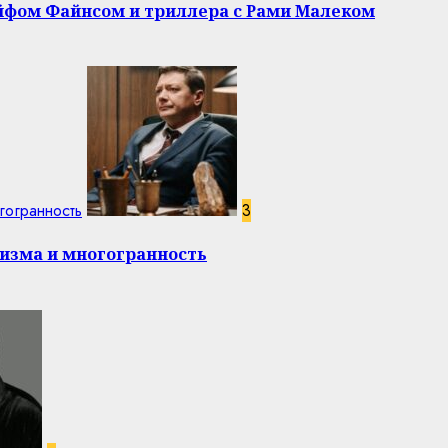
эйфом Файнсом и триллера с Рами Малеком
гогранность
3
изма и многогранность