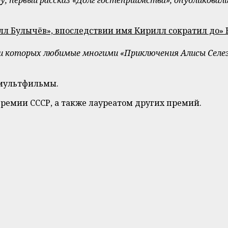
л Булычёв», впоследствии имя Кирилл сократил до» 
 которых любимые многими «Приключения Алисы Селезнев
 мультфильмы.
ремии СССР, а также лауреатом других премий.