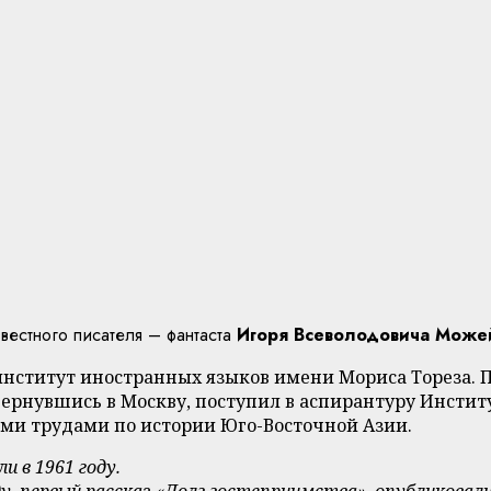
вестного писателя – фантаста
Игоря Всеволодовича Може
нститут иностранных языков имени Мориса Тореза. По
вернувшись в Москву, поступил в аспирантуру Инстит
ими трудами по истории Юго-Восточной Азии.
 в 1961 году.
у, первый рассказ «Долг гостеприимства», опубликовал