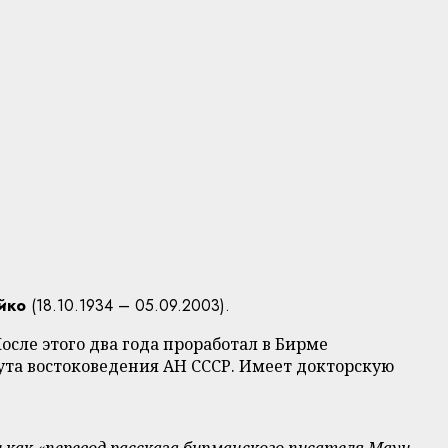
йко
(18.10.1934 – 05.09.2003).
сле этого два года проработал в Бирме
ута востоковедения АН СССР. Имеет докторскую
и как «перевод рассказа бирманского писателя Маун