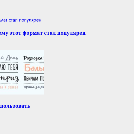
мат стал популярен
му этот формат стал популярен
спользовать