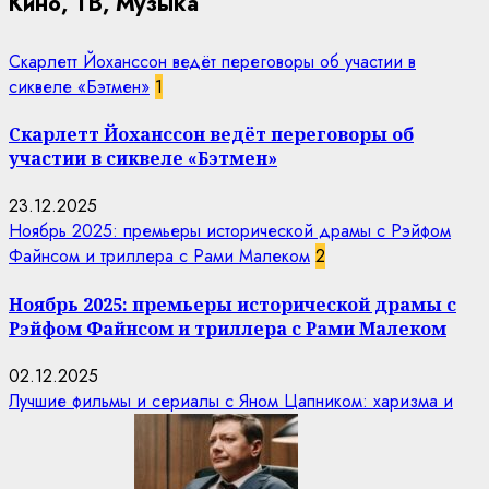
Кино, ТВ, Музыка
Скарлетт Йоханссон ведёт переговоры об участии в
сиквеле «Бэтмен»
1
Скарлетт Йоханссон ведёт переговоры об
участии в сиквеле «Бэтмен»
23.12.2025
Ноябрь 2025: премьеры исторической драмы с Рэйфом
Файнсом и триллера с Рами Малеком
2
Ноябрь 2025: премьеры исторической драмы с
Рэйфом Файнсом и триллера с Рами Малеком
02.12.2025
Лучшие фильмы и сериалы с Яном Цапником: харизма и