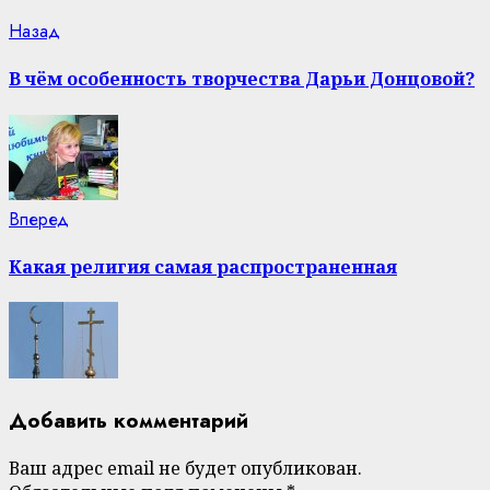
Continue
Previous
Назад
post:
Reading
В чём особенность творчества Дарьи Донцовой?
Next
Вперед
post:
Какая религия самая распространенная
Добавить комментарий
Ваш адрес email не будет опубликован.