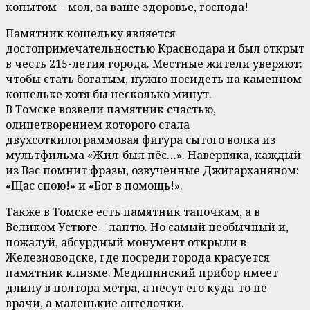
копытом – мол, за ваше здоровье, господа!
Памятник кошельку является
достопримечательностью Краснодара и был открыт
в честь 215-летия города. Местные жители уверяют:
чтобы стать богатым, нужно посидеть на каменном
кошельке хотя бы несколько минут.
В Томске возвели памятник счастью,
олицетворением которого стала
двухсоткилограммовая фигура сытого волка из
мультфильма «Жил-был пёс…». Наверняка, каждый
из Вас помнит фразы, озвученные Джигарханяном:
«Щас спою!» и «Бог в помощь!».
Также в Томске есть памятник тапочкам, а в
Великом Устюге – лаптю. Но самый необычный и,
пожалуй, абсурдный монумент открыли в
Железноводске, где посреди города красуется
памятник клизме. Медицинский прибор имеет
длину в полтора метра, а несут его куда-то не
врачи, а маленькие ангелочки.