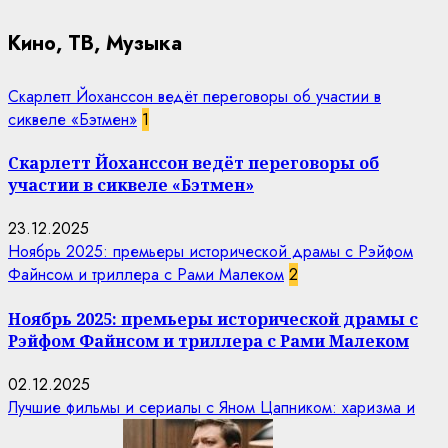
Кино, ТВ, Музыка
Скарлетт Йоханссон ведёт переговоры об участии в
сиквеле «Бэтмен»
1
Скарлетт Йоханссон ведёт переговоры об
участии в сиквеле «Бэтмен»
23.12.2025
Ноябрь 2025: премьеры исторической драмы с Рэйфом
Файнсом и триллера с Рами Малеком
2
Ноябрь 2025: премьеры исторической драмы с
Рэйфом Файнсом и триллера с Рами Малеком
02.12.2025
Лучшие фильмы и сериалы с Яном Цапником: харизма и