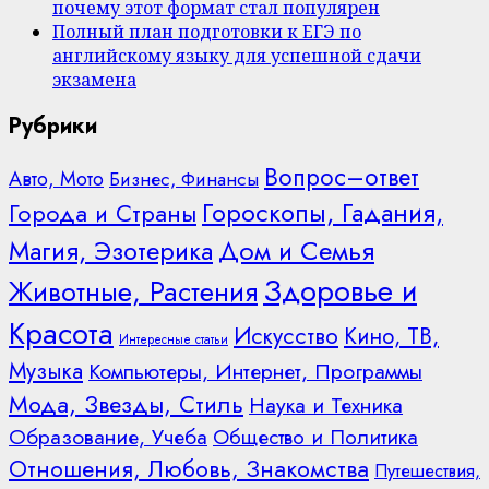
почему этот формат стал популярен
Полный план подготовки к ЕГЭ по
английскому языку для успешной сдачи
экзамена
Рубрики
Вопрос–ответ
Авто, Мото
Бизнес, Финансы
Гороскопы, Гадания,
Города и Страны
Дом и Семья
Магия, Эзотерика
Здоровье и
Животные, Растения
Красота
Искусство
Кино, ТВ,
Интересные статьи
Музыка
Компьютеры, Интернет, Программы
Мода, Звезды, Стиль
Наука и Техника
Образование, Учеба
Общество и Политика
Отношения, Любовь, Знакомства
Путешествия,