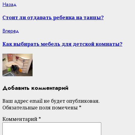
Continue
Previous
Назад
post:
Reading
Стоит ли отдавать ребенка на танцы?
Next
Вперед
post:
Как выбирать мебель для детской комнаты?
Добавить комментарий
Ваш адрес email не будет опубликован.
Обязательные поля помечены
*
Комментарий
*