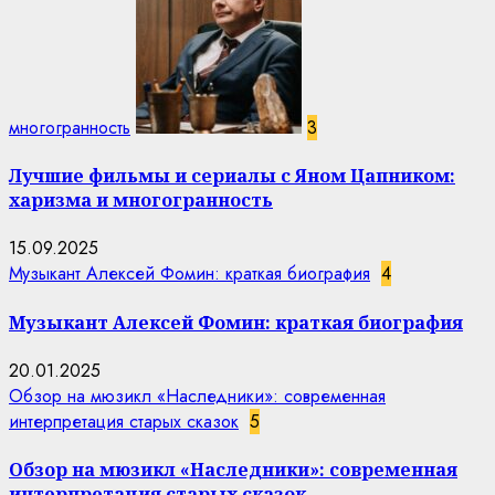
многогранность
3
Лучшие фильмы и сериалы с Яном Цапником:
харизма и многогранность
15.09.2025
Музыкант Алексей Фомин: краткая биография
4
Музыкант Алексей Фомин: краткая биография
20.01.2025
Обзор на мюзикл «Наследники»: современная
интерпретация старых сказок
5
Обзор на мюзикл «Наследники»: современная
интерпретация старых сказок