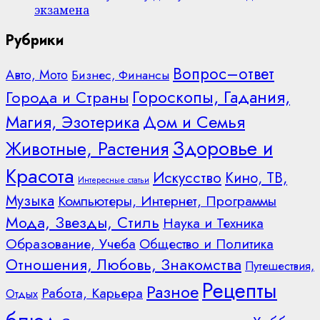
экзамена
Рубрики
Вопрос–ответ
Авто, Мото
Бизнес, Финансы
Гороскопы, Гадания,
Города и Страны
Дом и Семья
Магия, Эзотерика
Здоровье и
Животные, Растения
Красота
Искусство
Кино, ТВ,
Интересные статьи
Музыка
Компьютеры, Интернет, Программы
Мода, Звезды, Стиль
Наука и Техника
Образование, Учеба
Общество и Политика
Отношения, Любовь, Знакомства
Путешествия,
Рецепты
Разное
Работа, Карьера
Отдых