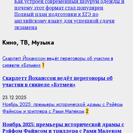
Как устроен современный шоурум одежды и
почему этот формат стал популярен
Полный план подготовки к ЕГЭ по
английскому языку для успешной сдачи
экзамена
Кино, ТВ, Музыка
Скарлетт Йоханссон ведёт переговоры об участии в
сиквеле «Бэтмен»
1
Скарлетт Йоханссон ведёт переговоры об
участии в сиквеле «Бэтмен»
23.12.2025
Ноябрь 2025: премьеры исторической драмы с Рэйфом
Файнсом и триллера с Рами Малеком
2
Ноябрь 2025: премьеры исторической драмы с
Рэйфом Файнсом и триллера с Рами Малеком