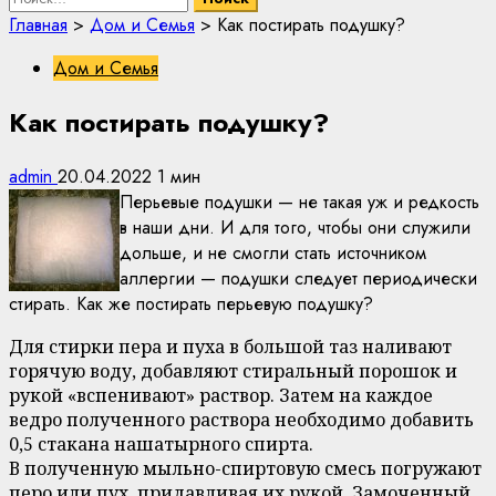
Главная
>
Дом и Семья
>
Как постирать подушку?
Дом и Семья
Как постирать подушку?
admin
20.04.2022
1 мин
Перьевые подушки — не такая уж и редкость
в наши дни. И для того, чтобы они служили
дольше, и не смогли стать источником
аллергии — подушки следует периодически
стирать. Как же постирать перьевую подушку?
Для стирки пера и пуха в большой таз наливают
горячую воду, добавляют стиральный порошок и
рукой «вспенивают» раствор. Затем на каждое
ведро полученного раствора необходимо добавить
0,5 стакана нашатырного спирта.
В полученную мыльно-спиртовую смесь погружают
перо или пух, придавливая их рукой. Замоченный