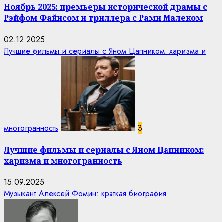
Ноябрь 2025: премьеры исторической драмы с
Рэйфом Файнсом и триллера с Рами Малеком
02.12.2025
Лучшие фильмы и сериалы с Яном Цапником: харизма и
многогранность
3
Лучшие фильмы и сериалы с Яном Цапником:
харизма и многогранность
15.09.2025
Музыкант Алексей Фомин: краткая биография