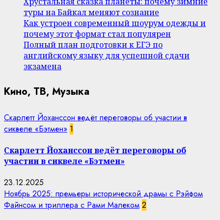
Хрустальная сказка планеты: почему зимние
туры на Байкал меняют сознание
Как устроен современный шоурум одежды и
почему этот формат стал популярен
Полный план подготовки к ЕГЭ по
английскому языку для успешной сдачи
экзамена
Кино, ТВ, Музыка
Скарлетт Йоханссон ведёт переговоры об участии в
сиквеле «Бэтмен»
1
Скарлетт Йоханссон ведёт переговоры об
участии в сиквеле «Бэтмен»
23.12.2025
Ноябрь 2025: премьеры исторической драмы с Рэйфом
Файнсом и триллера с Рами Малеком
2