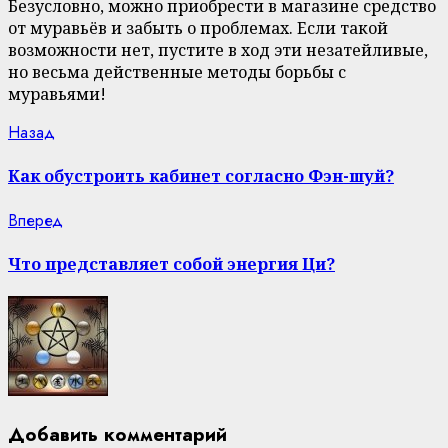
Безусловно, можно приобрести в магазине средство
от муравьёв и забыть о проблемах. Если такой
возможности нет, пустите в ход эти незатейливые,
но весьма действенные методы борьбы с
муравьями!
Continue
Previous
Назад
post:
Reading
Как обустроить кабинет согласно Фэн-шуй?
Next
Вперед
post:
Что представляет собой энергия Ци?
Добавить комментарий